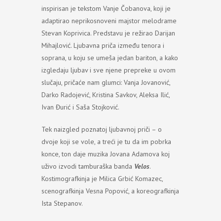
inspirisan je tekstom Vanje Čobanova, koji je
adaptirao neprikosnoveni majstor melodrame
Stevan Koprivica. Predstavu je režirao Darijan
Mihajlović. Ljubavna priča između tenora i
soprana, u koju se umeša jedan bariton, a kako
izgledaju ljubav i sve njene prepreke u ovom
slučaju, pričaće nam glumci: Vanja Jovanović,
Darko Radojević, Kristina Savkov, Aleksa Ilić,
Ivan Đurić i Saša Stojković.
Tek naizgled poznatoj ljubavnoj priči – o
dvoje koji se vole, a treći je tu da im pobrka
konce, ton daje muzika Jovana Adamova koj
uživo izvodi tamburaška banda
Velos
.
Kostimografkinja je Milica Grbić Komazec,
scenografkinja Vesna Popović, a koreografkinja
Ista Stepanov.