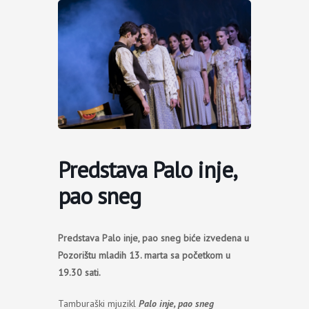
Пређи
на
садржај
Predstava Palo inje,
pao sneg
Predstava Palo inje, pao sneg biće izvedena u
Pozorištu mladih 13. marta sa početkom u
19.30 sati.
Tamburaški mjuzikl
Palo inje, pao sneg