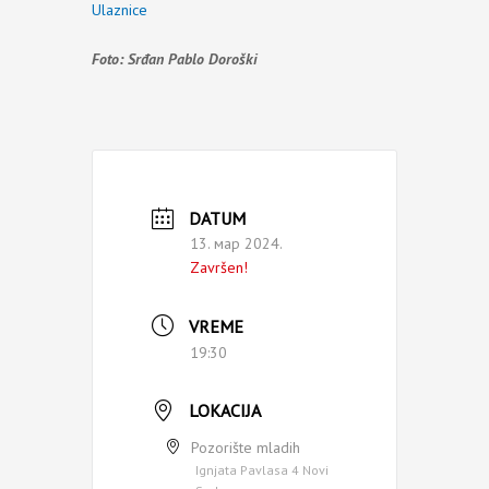
Ulaznice
Foto: Srđan Pablo Doroški
DATUM
13. мар 2024.
Završen!
VREME
19:30
LOKACIJA
Pozorište mladih
Ignjata Pavlasa 4 Novi