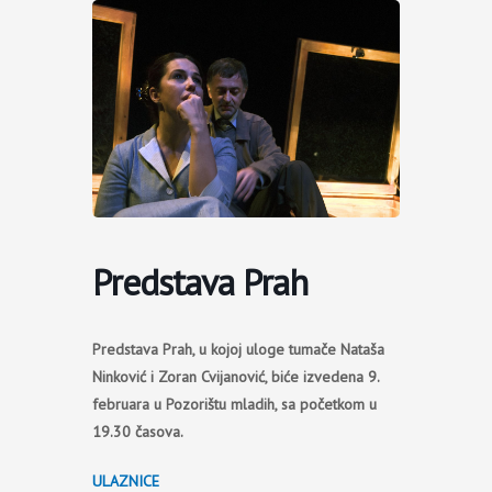
Пређи
на
садржај
Predstava Prah
Predstava Prah, u kojoj uloge tumače Nataša
Ninković i Zoran Cvijanović, biće izvedena 9.
februara u Pozorištu mladih, sa početkom u
19.30 časova.
ULAZNICE