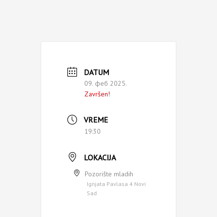
DATUM
09. феб 2025.
Završen!
VREME
19:30
LOKACIJA
Pozorište mladih
Ignjata Pavlasa 4 Novi
Sad