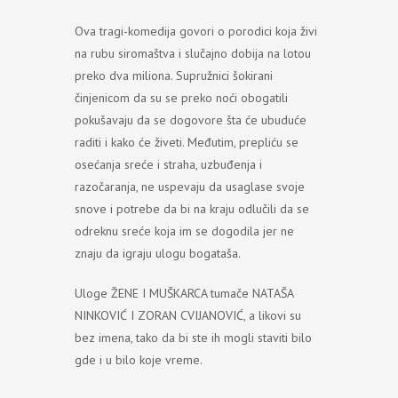
Ova tragi-komedija govori o porodici koja živi
na rubu siromaštva i slučajno dobija na lotou
preko dva miliona. Supružnici šokirani
činjenicom da su se preko noći obogatili
pokušavaju da se dogovore šta će ubuduće
raditi i kako će živeti. Međutim, prepliću se
osećanja sreće i straha, uzbuđenja i
razočaranja, ne uspevaju da usaglase svoje
snove i potrebe da bi na kraju odlučili da se
odreknu sreće koja im se dogodila jer ne
znaju da igraju ulogu bogataša.
Uloge ŽENE I MUŠKARCA tumače NATAŠA
NINKOVIĆ I ZORAN CVIJANOVIĆ, a likovi su
bez imena, tako da bi ste ih mogli staviti bilo
gde i u bilo koje vreme.