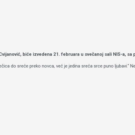
Cvijanović, biće izvedena 21. februara u svečanoj sali NIS-a, s
rečica do sreće preko novca, već je jedina sreća srce puno ljubavi.