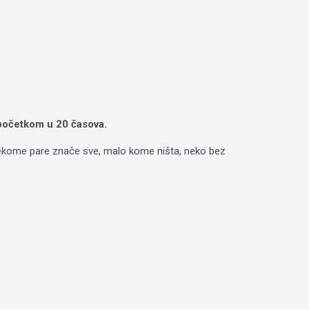
a početkom u 20 časova.
“ Nekome pare znače sve, malo kome ništa, neko bez