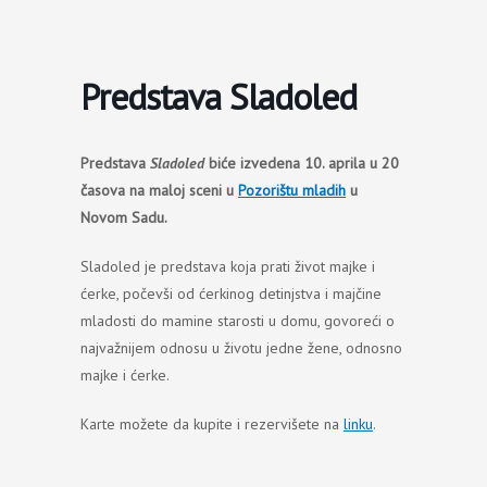
Пређи
на
садржај
Predstava Sladoled
Predstava
Sladoled
biće izvedena 10. aprila u 20
časova na maloj sceni u
Pozorištu mladih
u
Novom Sadu.
Sladoled je predstava koja prati život majke i
ćerke, počevši od ćerkinog detinjstva i majčine
mladosti do mamine starosti u domu, govoreći o
najvažnijem odnosu u životu jedne žene, odnosno
majke i ćerke.
Karte možete da kupite i rezervišete na
linku
.