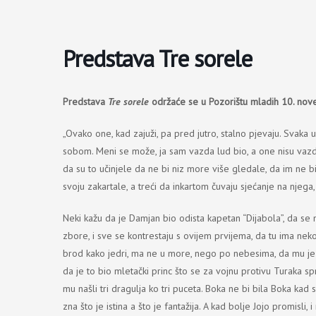
Пређи
на
садржај
Predstava Tre sorele
Predstava
Tre sorele
održaće se u Pozorištu mladih 10. no
„Ovako one, kad zajuži, pa pred jutro, stalno pjevaju. Svak
sobom. Meni se može, ja sam vazda lud bio, a one nisu vazda
da su to učinjele da ne bi niz more više gledale, da im ne 
svoju zakartale, a treći da inkartom čuvaju sjećanje na njega
Neki kažu da je Damjan bio odista kapetan “Dijabola”, da s
zbore, i sve se kontrestaju s ovijem prvijema, da tu ima ne
brod kako jedri, ma ne u more, nego po nebesima, da mu je
da je to bio mletački princ što se za vojnu protivu Turaka sp
mu našli tri dragulja ko tri puceta. Boka ne bi bila Boka kad 
zna što je istina a što je fantažija. A kad bolje Jojo promisli, 