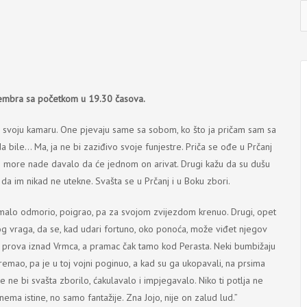
I
j
vembra sa početkom u 19.30 časova.
a u svoju kamaru. One pjevaju same sa sobom, ko što ja pričam sam sa
 bile… Ma, ja ne bi zaziđivo svoje funjestre. Priča se ođe u Prčanj
bi more nade davalo da će jednom on arivat. Drugi kažu da su dušu
, da im nikad ne utekne. Svašta se u Prčanj i u Boku zbori.
e malo odmorio, poigrao, pa za svojom zvijezdom krenuo. Drugi, opet
kog vraga, da se, kad udari fortuno, oko ponoća, može viđet njegov
 prova iznad Vrmca, a pramac čak tamo kod Perasta. Neki bumbižaju
remao, pa je u toj vojni poginuo, a kad su ga ukopavali, na prsima
se ne bi svašta zborilo, ćakulavalo i impjegavalo. Niko ti potlja ne
i nema istine, no samo fantažije. Zna Jojo, nije on zalud lud.”