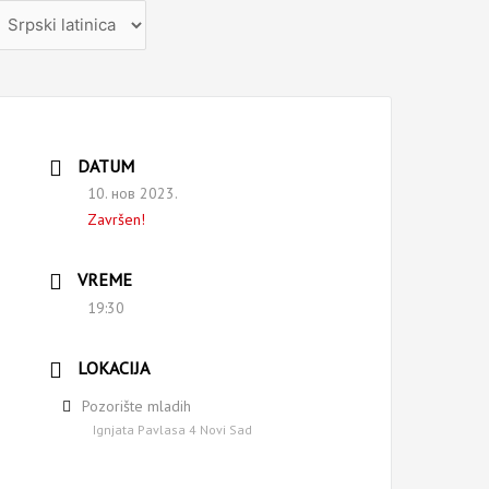
zaberite
ezik
DATUM
10. нов 2023.
Završen!
VREME
19:30
LOKACIJA
Pozorište mladih
Ignjata Pavlasa 4 Novi Sad