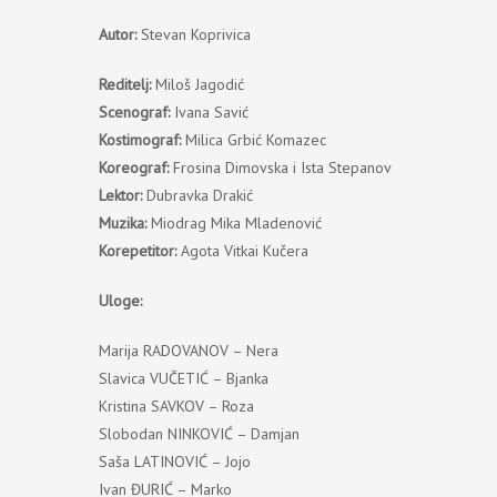
Autor:
Stevan Koprivica
Reditelj:
Miloš Jagodić
Scenograf:
Ivana Savić
Kostimograf:
Milica Grbić Komazec
Koreograf:
Frosina Dimovska i Ista Stepanov
Lektor:
Dubravka Drakić
Muzika:
Miodrag Mika Mladenović
Korepetitor:
Agota Vitkai Kučera
Uloge:
Marija RADOVANOV – Nera
Slavica VUČETIĆ – Bjanka
Kristina SAVKOV – Roza
Slobodan NINKOVIĆ – Damjan
Saša LATINOVIĆ – Jojo
Ivan ĐURIĆ – Marko