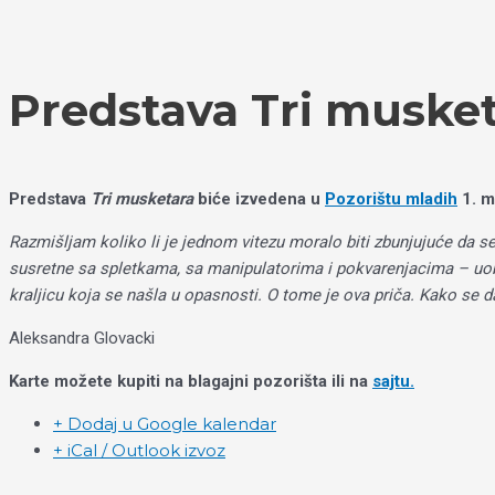
Пређи
Izaberite
на
jezik
садржај
Predstava Tri muske
Predstava
Tri musketara
biće izvedena u
Pozorištu mladih
1. m
Razmišljam koliko li je jednom vitezu moralo biti zbunjujuće da s
susretne sa spletkama, sa manipulatorima i pokvarenjacima – uobič
kraljicu koja se našla u opasnosti. O tome je ova priča. Kako se d
Aleksandra Glovacki
Karte možete kupiti na blagajni pozorišta ili na
sajtu.
+ Dodaj u Google kalendar
+ iCal / Outlook izvoz