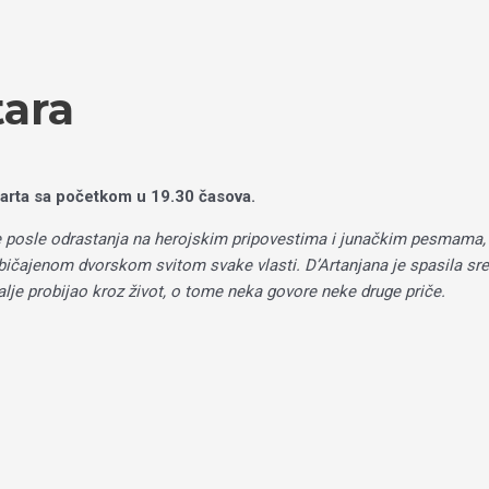
tara
arta sa početkom u 19.30 časova.
e posle odrastanja na herojskim pripovestima i junačkim pesmama, u
ajenom dvorskom svitom svake vlasti. D’Artanjana je spasila sreća,
alje probijao kroz život, o tome neka govore neke druge priče.