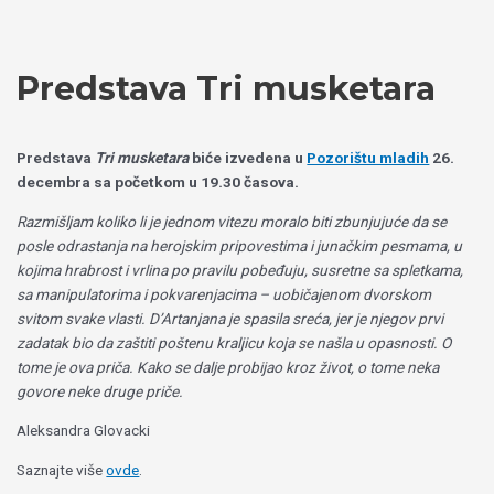
Пређи
Izaberite
на
jezik
садржај
Predstava Tri musketara
Predstava
Tri musketara
biće izvedena u
Pozorištu mladih
26.
decembra sa početkom u 19.30 časova.
Razmišljam koliko li je jednom vitezu moralo biti zbunjujuće da se
posle odrastanja na herojskim pripovestima i junačkim pesmama, u
kojima hrabrost i vrlina po pravilu pobeđuju, susretne sa spletkama,
sa manipulatorima i pokvarenjacima – uobičajenom dvorskom
svitom svake vlasti. D’Artanjana je spasila sreća, jer je njegov prvi
zadatak bio da zaštiti poštenu kraljicu koja se našla u opasnosti. O
tome je ova priča. Kako se dalje probijao kroz život, o tome neka
govore neke druge priče.
Aleksandra Glovacki
Saznajte više
ovde
.