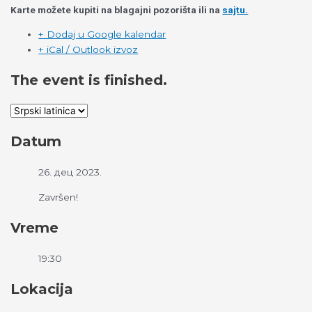
Karte možete kupiti na blagajni pozorišta ili na
sajtu.
+ Dodaj u Google kalendar
+ iCal / Outlook izvoz
The event is finished.
Datum
26. дец 2023.
Završen!
Vreme
19:30
Lokacija