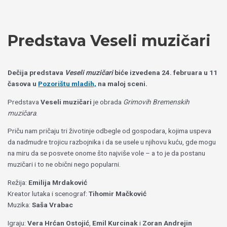
Пређи
Izaberite
на
jezik
садржај
Predstava Veseli muzičari
Dečija predstava
Veseli muzičari
biće izvedena 24. februara u 11
časova u
Pozorištu mladih,
na maloj sceni.
Predstava
Veseli muzičari
je obrada
Grimovih Bremenskih
muzičara
.
Priču nam pričaju tri životinje odbegle od gospodara, kojima uspeva
da nadmudre trojicu razbojnika i da se usele u njihovu kuću, gde mogu
na miru da se posvete onome što najviše vole – a to je da postanu
muzičari i to ne obični nego popularni.
Režija:
Emilija Mrdaković
Kreator lutaka i scenograf:
Tihomir Mačković
Muzika:
Saša Vrabac
Igraju:
Vera Hrćan Ostojić
,
Emil Kurcinak
i
Zoran Andrejin