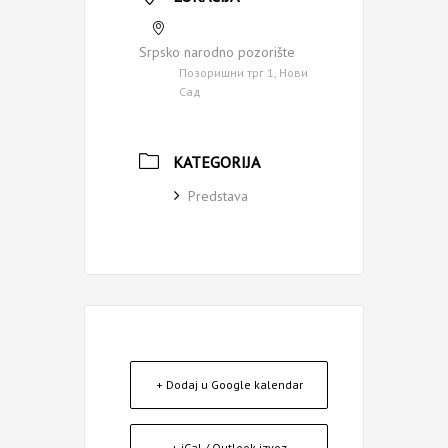
Srpsko narodno pozorište
Позоришни трг 1, Нови
Сад
KATEGORIJA
Predstava
+ Dodaj u Google kalendar
+ iCal / Outlook izvoz