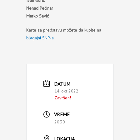
Ivan Đurić
Nenad Pećinar
Marko Savić
Karte za predstavu možete da kupite na
blagajni SNP-a
.
DATUM
14. окт 2022.
Završen!
VREME
20:30
LOKACIJA