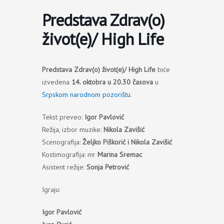
Predstava Zdrav(o)
život(e)/ High Life
Predstava Zdrav(o) život(e)/ High Life
biće
izvedena
14. oktobra u 20.30 časova
u
Srpskom narodnom pozorištu
.
Tekst preveo:
Igor Pavlović
Režija, izbor muzike:
Nikola Zavišić
Scenografija:
Željko Piškorić i Nikola Zavišić
Kostimografija: mr
Marina Sremac
Asistent režije:
Sonja Petrović
Igraju:
Igor Pavlović