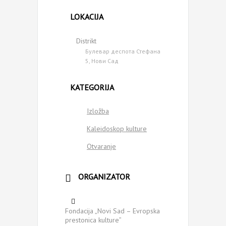
LOKACIJA
Distrikt
Булевар деспота Стефана
5, Нови Сад
KATEGORIJA
Izložba
Kaleidoskop kulture
Otvaranje
ORGANIZATOR
Fondacija „Novi Sad – Evropska
prestonica kulture”