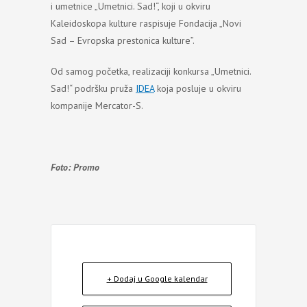
i umetnice „Umetnici. Sad!“, koji u okviru
Kaleidoskopa kulture raspisuje Fondacija „Novi
Sad – Evropska prestonica kulture”.
Od samog početka, realizaciji konkursa „Umetnici.
Sad!“ podršku pruža
IDEA
koja posluje u okviru
kompanije Mercator-S.
Foto: Promo
+ Dodaj u Google kalendar