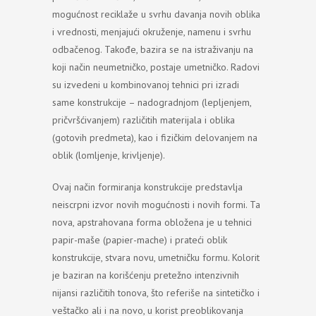
mogućnost reciklaže u svrhu davanja novih oblika
i vrednosti, menjajući okruženje, namenu i svrhu
odbačenog. Takođe, bazira se na istraživanju na
koji način neumetničko, postaje umetničko. Radovi
su izvedeni u kombinovanoj tehnici pri izradi
same konstrukcije – nadogradnjom (lepljenjem,
pričvršćivanjem) različitih materijala i oblika
(gotovih predmeta), kao i fizičkim delovanjem na
oblik (lomljenje, krivljenje).
Ovaj način formiranja konstrukcije predstavlja
neiscrpni izvor novih mogućnosti i novih formi. Ta
nova, apstrahovana forma obložena je u tehnici
papir-maše (papier-mache) i prateći oblik
konstrukcije, stvara novu, umetničku formu. Kolorit
je baziran na korišćenju pretežno intenzivnih
nijansi različitih tonova, što referiše na sintetičko i
veštačko ali i na novo, u korist preoblikovanja