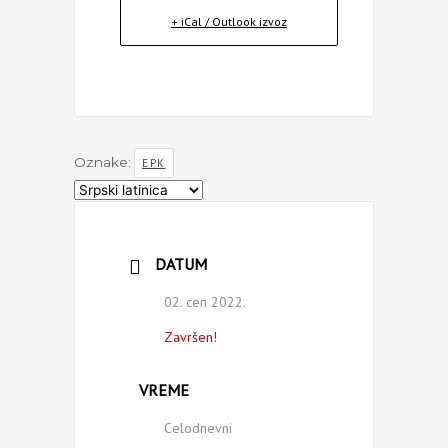
+ iCal / Outlook izvoz
Oznake:
EPK
Izaberite
jezik
DATUM
02. сеп 2022.
Završen!
VREME
Celodnevni