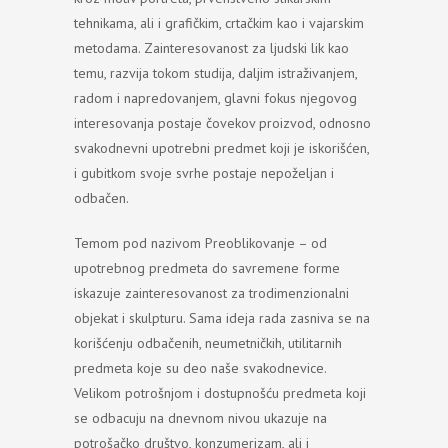
tehnikama, ali i grafičkim, crtačkim kao i vajarskim
metodama. Zainteresovanost za ljudski lik kao
temu, razvija tokom studija, daljim istraživanjem,
radom i napredovanjem, glavni fokus njegovog
interesovanja postaje čovekov proizvod, odnosno
svakodnevni upotrebni predmet koji je iskorišćen,
i gubitkom svoje svrhe postaje nepoželjan i
odbačen.
Temom pod nazivom Preoblikovanje – od
upotrebnog predmeta do savremene forme
iskazuje zainteresovanost za trodimenzionalni
objekat i skulpturu. Sama ideja rada zasniva se na
korišćenju odbačenih, neumetničkih, utilitarnih
predmeta koje su deo naše svakodnevice.
Velikom potrošnjom i dostupnošću predmeta koji
se odbacuju na dnevnom nivou ukazuje na
potrošačko društvo, konzumerizam, ali i