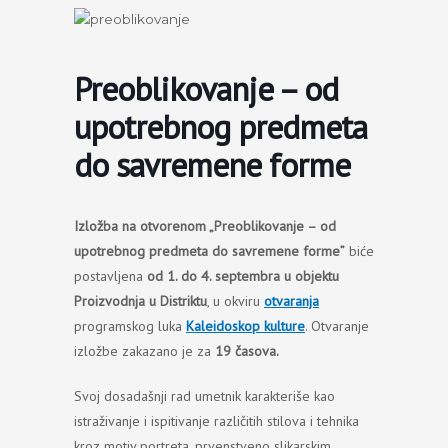
Пређи
на
садржај
Preoblikovanje – od
upotrebnog predmeta
do savremene forme
Izložba na otvorenom „Preoblikovanje – od
upotrebnog predmeta do savremene forme”
biće
postavljena
od 1. do 4. septembra u objektu
Proizvodnja u Distriktu
, u okviru
otvaranja
programskog luka
Kaleidoskop kulture
. Otvaranje
izložbe zakazano je za
19 časova.
Svoj dosadašnji rad umetnik karakteriše kao
istraživanje i ispitivanje različitih stilova i tehnika
kroz motiv portreta, prvenstveno slikarskim