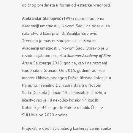
običnog predmeta u formu od estetske vrednosti.
Aleksandar Stanojević
(1992) diplomirao je na
Akademiji umetnosti u Novom Sadu, na odseku za
slikarstvo u klasi prof. dr Bosiljke Zirojević.
Trenutno je master studijama slikarstva na
Akademiji umetnosti u Novom Sadu. Boravio je u
rezidencijalnom projektu
Summer Academy of Fine
Arts
u Salcburgu 2015. godine, kao i na razmeni
studenata u Granadi. Od 2015. godine radi kao
mentor i likovni pedagog Đačke likovne kolonije u
Paraćinu. Trenutno živi, radi i stvara u Novom
Sadu. Do sada je imao 15 samostalnih izložbi, a
učestvovao je i u nekoliko kolekvinih izložbi.
Dobitnik je 44. nagrade Palete mladih. Član je
SULUV-a od 2020 godine.
Projekat je deo nacionalnog konkursa za umetnike