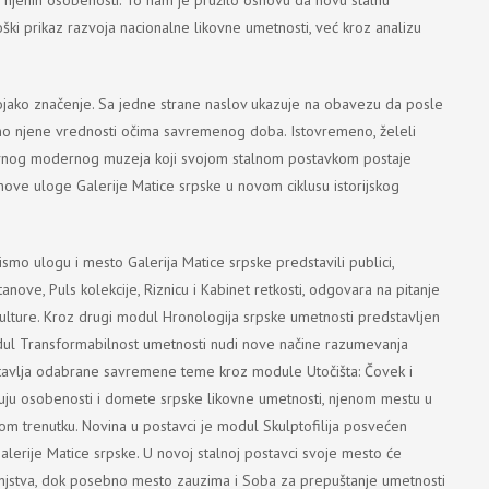
ki prikaz razvoja nacionalne likovne umetnosti, već kroz analizu
vojako značenje. Sa jedne strane naslov ukazuje na obavezu da posle
amo njene vrednosti očima savremenog doba. Istovremeno, želeli
tivnog modernog muzeja koji svojom stalnom postavkom postaje
a nove uloge Galerije Matice srpske u novom ciklusu istorijskog
mo ulogu i mesto Galerija Matice srpske predstavili publici,
tanove, Puls kolekcije, Riznicu i Kabinet retkosti, odgovara na pitanje
e kulture. Kroz drugi modul Hronologija srpske umetnosti predstavljen
odul Transformabilnost umetnosti nudi nove načine razumevanja
dstavlja odabrane savremene teme kroz module Utočišta: Čovek i
ikazuju osobenosti i domete srpske likovne umetnosti, njenom mestu u
 trenutku. Novina u postavci je modul Skulptofilija posvećen
 Galerije Matice srpske. U novoj stalnoj postavci svoje mesto će
tinjstva, dok posebno mesto zauzima i Soba za prepuštanje umetnosti