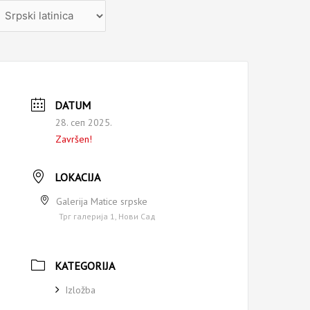
zaberite
ezik
DATUM
28. сеп 2025.
Završen!
LOKACIJA
Galerija Matice srpske
Трг галерија 1, Нови Сад
KATEGORIJA
Izložba