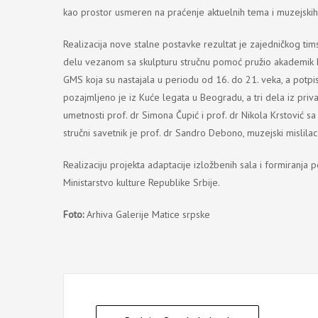
kao prostor usmeren na praćenje aktuelnih tema i muzejskih 
Realizacija nove stalne postavke rezultat je zajedničkog tim
delu vezanom sa skulpturu stručnu pomoć pružio akademik M
GMS koja su nastajala u periodu od 16. do 21. veka, a potpis
pozajmljeno je iz Kuće legata u Beogradu, a tri dela iz priva
umetnosti prof. dr Simona Čupić i prof. dr Nikola Krstović s
stručni savetnik je prof. dr Sandro Debono, muzejski mislilac 
Realizaciju projekta adaptacije izložbenih sala i formiranja 
Ministarstvo kulture Republike Srbije.
Foto:
Arhiva Galerije Matice srpske