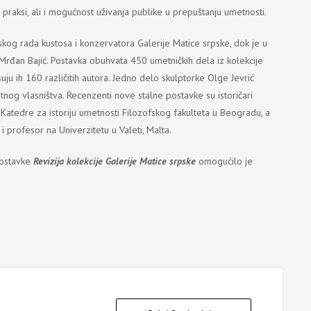
praksi, ali i mogućnost uživanja publike u prepuštanju umetnosti.
skog rada kustosa i konzervatora Galerije Matice srpske, dok je u
rđan Bajić. Postavka obuhvata 450 umetničkih dela iz kolekcije
uju ih 160 različitih autora. Jedno delo skulptorke Olge Jevrić
tnog vlasništva. Recenzenti nove stalne postavke su istoričari
a Katedre za istoriju umetnosti Filozofskog fakulteta u Beogradu, a
i profesor na Univerzitetu u Valeti, Malta.
postavke
Revizija kolekcije Galerije Matice srpske
omogućilo je