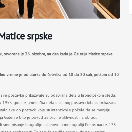
 Matice srpske
ke
, otvorena je 26. oktobra, na dan kada je Galerija Matice srpske
no vreme je od utorka do četvrtka od 10 do 20 sati, petkom od 10
 sve postavke prikazivale su odabrana dela u hronološkom sledu.
 1958. godine, umetnička dela u stalnoj postavci bila su prikazana
ostalo sve do postavki koje su intenzivnije počele da se menjaju
 Galerije bilo je povod za brojne aktivnosti na obradi,
ili smo pisanje biografije ustanove u monografiji Ponos nacije. 175
 njenih osobenosti. To nam je pružilo osnovu da novu stalnu