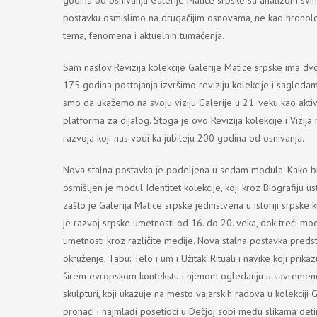
postavku osmislimo na drugačijim osnovama, ne kao hronološ
tema, fenomena i aktuelnih tumačenja.
Sam naslov Revizija kolekcije Galerije Matice srpske ima d
175 godina postojanja izvršimo reviziju kolekcije i sagled
smo da ukažemo na svoju viziju Galerije u 21. veku kao ak
platforma za dijalog. Stoga je ovo Revizija kolekcije i Vizij
razvoja koji nas vodi ka jubileju 200 godina od osnivanja.
Nova stalna postavka je podeljena u sedam modula. Kako bis
osmišljen je modul Identitet kolekcije, koji kroz Biografiju us
zašto je Galerija Matice srpske jedinstvena u istoriji srpsk
je razvoj srpske umetnosti od 16. do 20. veka, dok treći m
umetnosti kroz različite medije. Nova stalna postavka pre
okruženje, Tabu: Telo i um i Užitak: Rituali i navike koji pr
širem evropskom kontekstu i njenom ogledanju u savremenom
skulpturi, koji ukazuje na mesto vajarskih radova u kolekciji
pronaći i najmlađi posetioci u Dečjoj sobi među slikama de