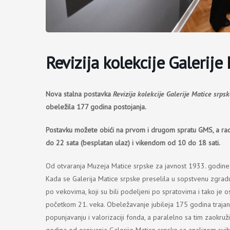
Revizija kolekcije Galerije
Novа stalnа postavkа
Revizija kolekcije Galerije Matice srps
obeležila 177 godina postojanja.
Postavku možete obići na prvom i drugom spratu GMS, a rad
do 22 sata (besplatan ulaz) i vikendom od 10 do 18 sati.
Od otvaranja Muzeja Matice srpske za javnost 1933. godine
Kada se Galerija Matice srpske preselila u sopstvenu zgradu
po vekovima, koji su bili podeljeni po spratovima i tako je 
početkom 21. veka. Obeležavanje jubileja 175 godina trajanja
popunjavanju i valorizaciji fonda, a paralelno sa tim zaokruž
godina od osnivanja Galerije Matice srpske sa analizom svih