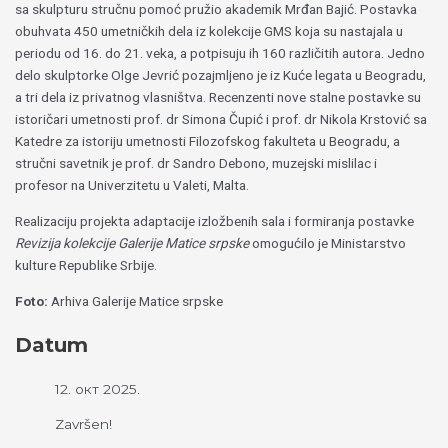
sa skulpturu stručnu pomoć pružio akademik Mrđan Bajić. Postavka
obuhvata 450 umetničkih dela iz kolekcije GMS koja su nastajala u
periodu od 16. do 21. veka, a potpisuju ih 160 različitih autora. Jedno
delo skulptorke Olge Jevrić pozajmljeno je iz Kuće legata u Beogradu,
a tri dela iz privatnog vlasništva. Recenzenti nove stalne postavke su
istoričari umetnosti prof. dr Simona Čupić i prof. dr Nikola Krstović sa
Katedre za istoriju umetnosti Filozofskog fakulteta u Beogradu, a
stručni savetnik je prof. dr Sandro Debono, muzejski mislilac i
profesor na Univerzitetu u Valeti, Malta.
Realizaciju projekta adaptacije izložbenih sala i formiranja postavke
Revizija kolekcije Galerije Matice srpske
omogućilo je Ministarstvo
kulture Republike Srbije.
Foto:
Arhiva Galerije Matice srpske
Datum
12. окт 2025.
Završen!