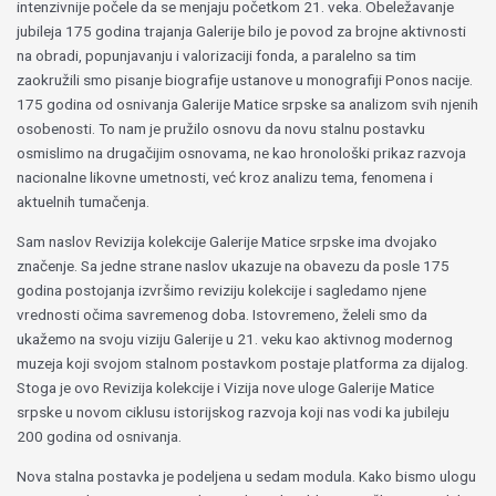
intenzivnije počele da se menjaju početkom 21. veka. Obeležavanje
jubileja 175 godina trajanja Galerije bilo je povod za brojne aktivnosti
na obradi, popunjavanju i valorizaciji fonda, a paralelno sa tim
zaokružili smo pisanje biografije ustanove u monografiji Ponos nacije.
175 godina od osnivanja Galerije Matice srpske sa analizom svih njenih
osobenosti. To nam je pružilo osnovu da novu stalnu postavku
osmislimo na drugačijim osnovama, ne kao hronološki prikaz razvoja
nacionalne likovne umetnosti, već kroz analizu tema, fenomena i
aktuelnih tumačenja.
Sam naslov Revizija kolekcije Galerije Matice srpske ima dvojako
značenje. Sa jedne strane naslov ukazuje na obavezu da posle 175
godina postojanja izvršimo reviziju kolekcije i sagledamo njene
vrednosti očima savremenog doba. Istovremeno, želeli smo da
ukažemo na svoju viziju Galerije u 21. veku kao aktivnog modernog
muzeja koji svojom stalnom postavkom postaje platforma za dijalog.
Stoga je ovo Revizija kolekcije i Vizija nove uloge Galerije Matice
srpske u novom ciklusu istorijskog razvoja koji nas vodi ka jubileju
200 godina od osnivanja.
Nova stalna postavka je podeljena u sedam modula. Kako bismo ulogu