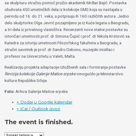
sa skulpturu stručnu pomoć pružio akademik Mrđan Bajić. Postavka
obuhvata 450 umetničkih dela iz kolekcije GMS koja su nastajala u
periodu od 16. do 21. veka, a potpisuju ih 160 različitih autora. Jedno
delo skulptorke Olge Jevrić pozajmljeno je iz Kuće legata u Beogradu,
a tri dela iz privatnog vlasništva. Recenzenti nove stalne postavke su
istoričari umetnosti prof. dr Simona Čupić i prof. dr Nikola Krstović sa
Katedre za istoriju umetnosti Filozofskog fakulteta u Beogradu, a
stručni savetnik je prof. dr Sandro Debono, muzejski mislilac i
profesor na Univerzitetu u Valeti, Malta.
Realizaciju projekta adaptacije izložbenih sala i formiranja postavke
Revizija kolekcije Galerije Matice srpske
omogućilo je Ministarstvo
kulture Republike Srbije.
Foto:
Arhiva Galerije Matice srpske
+ Dodaj u Google kalendar
+ iCal / Outlook izvoz
The event is finished.