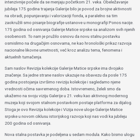
intenzivnije počele da se menjaju početkom 21. veka. Obeležavanje
jubileja 175 godina trajanja Galerije bilo je povod za brojne aktivnosti
na obradi, popunjavanju i valorizaciji fonda, a paralelno sa tim
zaokružili smo pisanje biografije ustanove u monografiji Ponos nacije.
175 godina od osnivanja Galerije Matice srpske sa analizom svih njenih
osobenosti. To nam je pružilo osnovu da novu stalnu postavku
osmislimo na drugačijim osnovama, ne kao hronološki prikaz razvoja
nacionalne likovne umetnosti, već kroz analizu tema, fenomena i
aktuelnih tumačenja.
Sam naslov Revizija kolekcije Galerije Matice srpske ima dvojako
značenje. Sa jedne strane naslov ukazuje na obavezu da posle 175
godina postojanja izvršimo reviziju kolekcije i sagledamo njene
vrednosti očima savremenog doba. Istovremeno, želeli smo da
ukažemo na svoju viziju Galerije u 21. veku kao aktivnog modernog
muzeja koji svojom stalnom postavkom postaje platforma za dijalog.
Stoga je ovo Revizija kolekcije i Vizija nove uloge Galerije Matice
srpske u novom ciklusu istorijskog razvoja koji nas vodi ka jubileju
200 godina od osnivanja.
Nova stalna postavka je podeljena u sedam modula. Kako bismo ulogu