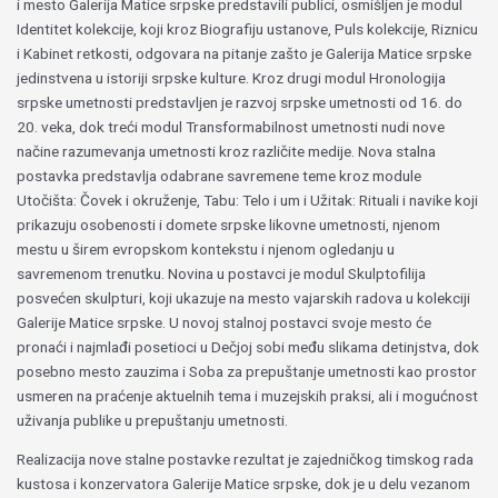
i mesto Galerija Matice srpske predstavili publici, osmišljen je modul
Identitet kolekcije, koji kroz Biografiju ustanove, Puls kolekcije, Riznicu
i Kabinet retkosti, odgovara na pitanje zašto je Galerija Matice srpske
jedinstvena u istoriji srpske kulture. Kroz drugi modul Hronologija
srpske umetnosti predstavljen je razvoj srpske umetnosti od 16. do
20. veka, dok treći modul Transformabilnost umetnosti nudi nove
načine razumevanja umetnosti kroz različite medije. Nova stalna
postavka predstavlja odabrane savremene teme kroz module
Utočišta: Čovek i okruženje, Tabu: Telo i um i Užitak: Rituali i navike koji
prikazuju osobenosti i domete srpske likovne umetnosti, njenom
mestu u širem evropskom kontekstu i njenom ogledanju u
savremenom trenutku. Novina u postavci je modul Skulptofilija
posvećen skulpturi, koji ukazuje na mesto vajarskih radova u kolekciji
Galerije Matice srpske. U novoj stalnoj postavci svoje mesto će
pronaći i najmlađi posetioci u Dečjoj sobi među slikama detinjstva, dok
posebno mesto zauzima i Soba za prepuštanje umetnosti kao prostor
usmeren na praćenje aktuelnih tema i muzejskih praksi, ali i mogućnost
uživanja publike u prepuštanju umetnosti.
Realizacija nove stalne postavke rezultat je zajedničkog timskog rada
kustosa i konzervatora Galerije Matice srpske, dok je u delu vezanom