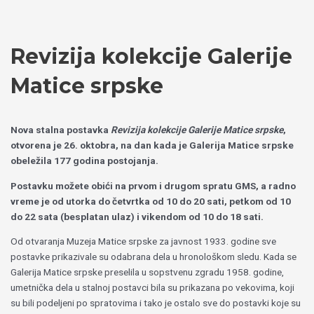
Пређи
Izaberite
на
jezik
садржај
Revizija kolekcije Galerije
Matice srpske
Novа stalnа postavkа
Revizija kolekcije Galerije Matice srpske
,
otvorena je 26. oktobra, na dan kada je Galerija Matice srpske
obeležila 177 godina postojanja.
Postavku možete obići na prvom i drugom spratu GMS, a radno
vreme je od utorka do četvrtka od 10 do 20 sati, petkom od 10
do 22 sata (besplatan ulaz) i vikendom od 10 do 18 sati.
Od otvaranja Muzeja Matice srpske za javnost 1933. godine sve
postavke prikazivale su odabrana dela u hronološkom sledu. Kada se
Galerija Matice srpske preselila u sopstvenu zgradu 1958. godine,
umetnička dela u stalnoj postavci bila su prikazana po vekovima, koji
su bili podeljeni po spratovima i tako je ostalo sve do postavki koje su