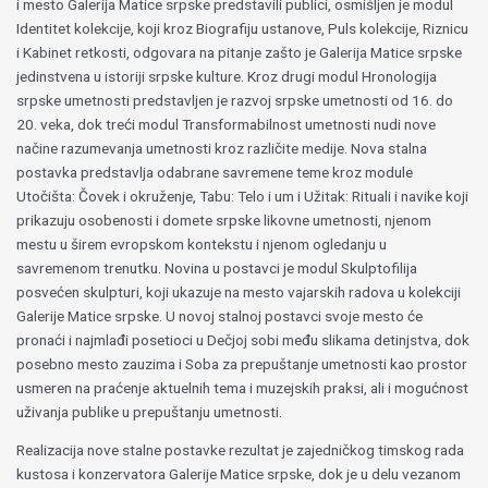
i mesto Galerija Matice srpske predstavili publici, osmišljen je modul
Identitet kolekcije, koji kroz Biografiju ustanove, Puls kolekcije, Riznicu
i Kabinet retkosti, odgovara na pitanje zašto je Galerija Matice srpske
jedinstvena u istoriji srpske kulture. Kroz drugi modul Hronologija
srpske umetnosti predstavljen je razvoj srpske umetnosti od 16. do
20. veka, dok treći modul Transformabilnost umetnosti nudi nove
načine razumevanja umetnosti kroz različite medije. Nova stalna
postavka predstavlja odabrane savremene teme kroz module
Utočišta: Čovek i okruženje, Tabu: Telo i um i Užitak: Rituali i navike koji
prikazuju osobenosti i domete srpske likovne umetnosti, njenom
mestu u širem evropskom kontekstu i njenom ogledanju u
savremenom trenutku. Novina u postavci je modul Skulptofilija
posvećen skulpturi, koji ukazuje na mesto vajarskih radova u kolekciji
Galerije Matice srpske. U novoj stalnoj postavci svoje mesto će
pronaći i najmlađi posetioci u Dečjoj sobi među slikama detinjstva, dok
posebno mesto zauzima i Soba za prepuštanje umetnosti kao prostor
usmeren na praćenje aktuelnih tema i muzejskih praksi, ali i mogućnost
uživanja publike u prepuštanju umetnosti.
Realizacija nove stalne postavke rezultat je zajedničkog timskog rada
kustosa i konzervatora Galerije Matice srpske, dok je u delu vezanom