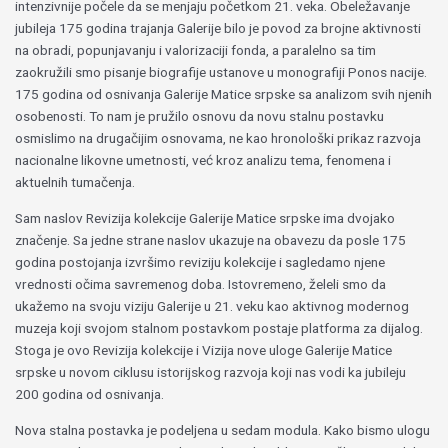
intenzivnije počele da se menjaju početkom 21. veka. Obeležavanje
jubileja 175 godina trajanja Galerije bilo je povod za brojne aktivnosti
na obradi, popunjavanju i valorizaciji fonda, a paralelno sa tim
zaokružili smo pisanje biografije ustanove u monografiji Ponos nacije.
175 godina od osnivanja Galerije Matice srpske sa analizom svih njenih
osobenosti. To nam je pružilo osnovu da novu stalnu postavku
osmislimo na drugačijim osnovama, ne kao hronološki prikaz razvoja
nacionalne likovne umetnosti, već kroz analizu tema, fenomena i
aktuelnih tumačenja.
Sam naslov Revizija kolekcije Galerije Matice srpske ima dvojako
značenje. Sa jedne strane naslov ukazuje na obavezu da posle 175
godina postojanja izvršimo reviziju kolekcije i sagledamo njene
vrednosti očima savremenog doba. Istovremeno, želeli smo da
ukažemo na svoju viziju Galerije u 21. veku kao aktivnog modernog
muzeja koji svojom stalnom postavkom postaje platforma za dijalog.
Stoga je ovo Revizija kolekcije i Vizija nove uloge Galerije Matice
srpske u novom ciklusu istorijskog razvoja koji nas vodi ka jubileju
200 godina od osnivanja.
Nova stalna postavka je podeljena u sedam modula. Kako bismo ulogu