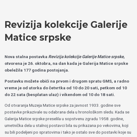
Пређи
Izaberite
на
jezik
садржај
Revizija kolekcije Galerije
Matice srpske
Novа stalnа postavkа
Revizija kolekcije Galerije Matice srpske
,
otvorena je 26. oktobra, na dan kada je Galerija Matice srpske
obeležila 177 godina postojanja.
Postavku možete obići na prvom i drugom spratu GMS, a radno
vreme je od utorka do četvrtka od 10 do 20 sati, petkom od 10
do 22 sata (besplatan ulaz) i vikendom od 10 do 18 sati.
Od otvaranja Muzeja Matice srpske za javnost 1933. godine sve
postavke prikazivale su odabrana dela u hronološkom sledu. Kada se
Galerija Matice srpske preselila u sopstvenu zgradu 1958. godine,
umetnička dela u stalnoj postavci bila su prikazana po vekovima, koji
su bili podeljeni po spratovima i tako je ostalo sve do postavki koje su