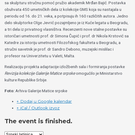
sa skulpturu stručnu pomoć pružio akademik Mrđan Bajić. Postavka
obuhvata 450 umetničkih dela iz kolekcije GMS koja su nastajala u
periodu od 16. do 21. veka, a potpisuju ih 160 različitih autora. Jedno
delo skulptorke Olge Jevrić pozajmljeno je iz Kuće legata u Beogradu,
a tri dela iz privatnog vlasništva. Recenzenti nove stalne postavke su
istoričari umetnosti prof. dr Simona Čupić i prof. dr Nikola Krstović sa
Katedre za istoriju umetnosti Filozofskog fakulteta u Beogradu, a
stručni savetnik je prof. dr Sandro Debono, muzejski mislilac i
profesor na Univerzitetu u Valeti, Malta.
Realizaciju projekta adaptacije izložbenih sala i formiranja postavke
Revizija kolekcije Galerije Matice srpske
omogućilo je Ministarstvo
kulture Republike Srbije.
Foto:
Arhiva Galerije Matice srpske
+ Dodaj u Google kalendar
+ iCal / Outlook izvoz
The event is finished.