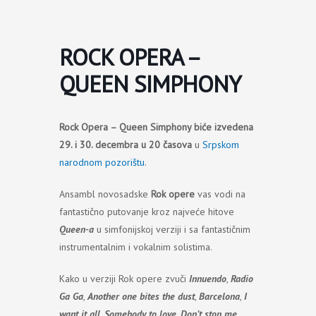
Пређи
на
садржај
ROCK OPERA –
QUEEN SIMPHONY
Rock Opera – Queen Simphony biće izvedena
29. i 30. decembra u 20 časova
u
Srpskom
narodnom pozorištu
.
Ansambl novosadske
Rok opere
vas vodi na
fantastično putovanje kroz najveće hitove
Queen-a
u simfonijskoj verziji i sa fantastičnim
instrumentalnim i vokalnim solistima.
Kako u verziji Rok opere zvuči
Innuendo
,
Radio
Ga Ga
,
Another one bites the dust
,
Barcelona
,
I
want it all
,
Somebody to love
,
Don’t stop me