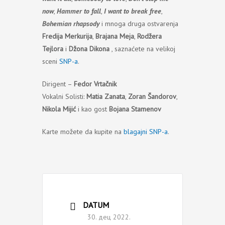
now
,
Hammer to fall
,
I want to break free
,
Bohemian rhapsody
i mnoga druga ostvarenja
Fredija Merkurija
,
Brajana Meja
,
Rodžera
Tejlora
i
Džona Dikona
, saznaćete na velikoj
sceni
SNP-a
.
Dirigent –
Fedor Vrtačnik
Vokalni Solisti:
Matia Zanata
,
Zoran Šandorov
,
Nikola Mijić
i kao gost
Bojana Stamenov
Karte možete da kupite na
blagajni SNP-a
.
DATUM
30. дец 2022.