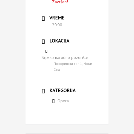
Završen!
VREME
20:00
LOKACIJA
Srpsko narodno pozorište
Позоришни трг 1, Нови
Сад
KATEGORIJA
Opera