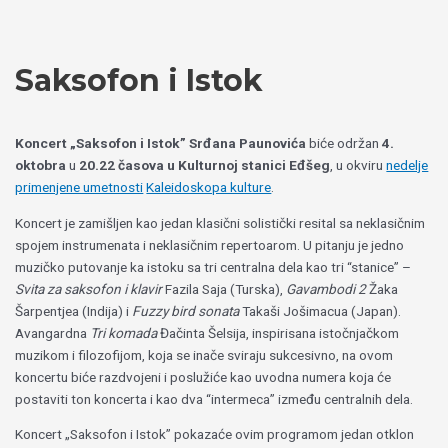
Пређи
Izaberite
на
jezik
садржај
Saksofon i Istok
Koncert „Saksofon i Istok”
Srđana Paunovića
biće održan
4.
oktobra
u
20.22 časova
u Kulturnoj stanici Eđšeg
, u okviru
nedelje
primenjene umetnosti
Kaleidoskopa kulture
.
Koncert je zamišljen kao jedan klasični solistički resital sa neklasičnim
spojem instrumenata i neklasičnim repertoarom. U pitanju je jedno
muzičko putovanje ka istoku sa tri centralna dela kao tri “stanice” –
Svita za saksofon i klavir
Fazila Saja (Turska),
Gavambodi 2
Žaka
Šarpentjea (Indija) i
Fuzzy bird sonata
Takaši Jošimacua (Japan).
Avangardna
Tri komada
Đačinta Šelsija, inspirisana istočnjačkom
muzikom i filozofijom, koja se inače sviraju sukcesivno, na ovom
koncertu biće razdvojeni i poslužiće kao uvodna numera koja će
postaviti ton koncerta i kao dva “intermeca” između centralnih dela.
Koncert „Saksofon i Istok” pokazaće ovim programom jedan otklon