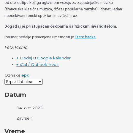
od stereotipa koji ga uglavnom vezuju za zapadnjačku muziku
(francuska klasična muzika, džez i popularna muzika) i doneti jedan
neočekivani tonski spektar i muzički izraz.
Događaj
je
pristupačan osobama sa fizičkim invaliditetom.
Partner nedelje primenjene umetnosti je
Erste banka
.
Foto: Promo
+ Dodaj u Google kalendar
+ iCal / Outlook izvoz
Oznake:
epk
Datum
04. окт 2022.
Završen!
Vreme