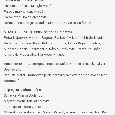
Esmeralda: Anđela Pećinar
Pale, mladoženja: Mihajlo Matić
Palova majka: Ivana Krstić
Palov otac: Jovan Živanović
Borina deca: Damjan Mandić, Simon Petković, Iskra Šimon
MUZIČARI (Beli Oli i Skupljači perja Orkestra):
Petar Najdovski – truba; Bogdan Ranković – klarinet i frule; Nikola
Vučković – violina; Rajan Bolozan – truba; Larisa Kopić – violina;
Miodrag Spasić – harmonika; Nikola Petaković – tambure; Saša
Ignjatović – udaraljke; Ilija Micev – truba
Autorske tekstove songova napisao Sašo Dimoski, a muziku Oliver
Josifovski.
Radijsku verziju kompozicije Ne ostavljaj sve ove godine izvodi: Alen
Ademović.
Inspicijent: Zoltan Bešenji
Suflerka: Anisija Bodanov
Majstor svetla: Mia Mlinarević
Tonmajstor: Boba Vidrić
Slikarski i vajarski radovi: Marko Milović, Mladen Stojanović, Ivan Kiš,