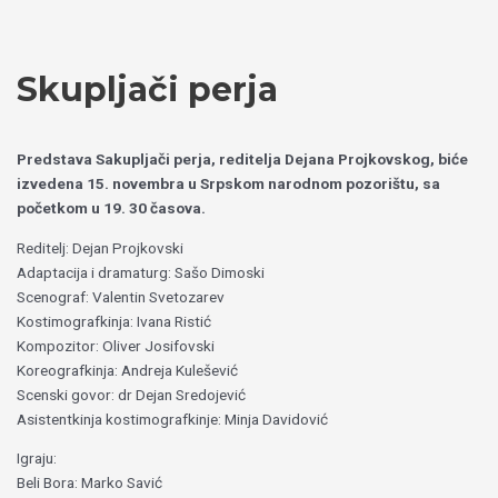
Пређи
Izaberite
на
jezik
садржај
Skupljači perja
Predstava Sakupljači perja, reditelja Dejana Projkovskog, biće
izvedena 15. novembra u Srpskom narodnom pozorištu, sa
početkom u 19. 30 časova.
Reditelj: Dejan Projkovski
Adaptacija i dramaturg: Sašo Dimoski
Scenograf: Valentin Svetozarev
Kostimografkinja: Ivana Ristić
Kompozitor: Oliver Josifovski
Koreografkinja: Andreja Kulešević
Scenski govor: dr Dejan Sredojević
Asistentkinja kostimografkinje: Minja Davidović
Igraju:
Beli Bora: Marko Savić