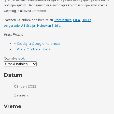
opčinjavajućim. Jer gejming nije samo igra kojom ispunjavamo vreme.
Gejming je aktivna umetnost.
Partneri Kaleidoskopa kulture su
Erste banka
,
IDEA
,
DDOR
osiguranje
,
A1 Srbija
i
Heineken Srbija
.
Foto: Promo
+ Dodaj u Google kalendar
+ iCal / Outlook izvoz
Oznake:
epk
Datum
03. сеп 2022.
Završen!
Vreme