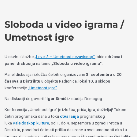
Пређи
Izaberite
на
jezik
садржај
Sloboda u video igrama /
Umetnost igre
U okviru izložbe
„Level 3 – Umetnost nezavisnog”
, biće održana i
panel diskusija
na temu
„Sloboda u video igrama”
.
Panel diskusija i izložba će biti organizovane
3. septembra u 20
časova u Distriktu
u objektu Radionica, lokal 10, u sklopu
konferencije
„Umetnost igre”
.
Na diskusiji će govoriti
Igor Simić
iz studija Demagog.
Konferencija „Umetnost igre” je izložba, priča, igra, doživljaj! Tokom
četiri programska dana u toku
otvaranja
programskog
luka
Kaleidoskop kulture
, od 1. do 4. septembra u zgradi Petica u
Distriktu, posetioci će imati priliku da urone u svet umetnosti oko i u
igrama, da zavire iza piksela svega onoga što svet gejminga čini toliko