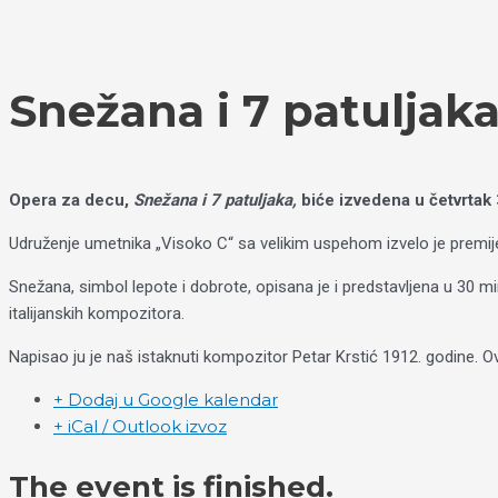
Пређи
Izaberite
на
jezik
садржај
Snežana i 7 patuljak
Opera za decu,
Snežana i 7 patuljaka,
biće izvedena u četvrta
Udruženje umetnika „Visoko C“ sa velikim uspehom izvelo je premijer
Snežana, simbol lepote i dobrote, opisana je i predstavljena u 30 m
italijanskih kompozitora.
Napisao ju je naš istaknuti kompozitor Petar Krstić 1912. godine. 
+ Dodaj u Google kalendar
+ iCal / Outlook izvoz
The event is finished.