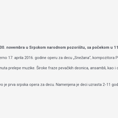
a
k 30. novembra u Srpskom narodnom pozorištu, sa počekom u 11
no 17. aprila 2016. godine operu za decu „Snežana“, kompozitora Petra
inuta prelepe muzike. Široke fraze pevačkih deonica, ansambli, kao i
Ovo je prva srpska opera za decu. Namenjena je deci uzrasta 2-11 god