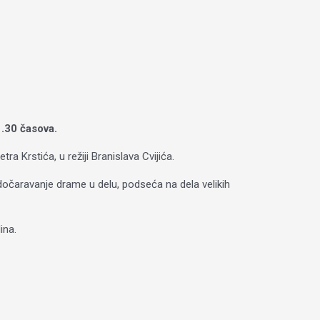
.30 časova.
 Krstića, u režiji Branislava Cvijića.
 dočaravanje drame u delu, podseća na dela velikih
ina.