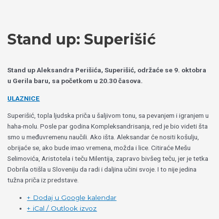
Пређи
Izaberite
на
jezik
садржај
Stand up: Superišić
Stand up Aleksandra Perišića, Superišić, održaće se 9. oktobra
u Gerila baru, sa početkom u 20.30 časova.
ULAZNICE
Superišić, topla ljudska priča u šaljivom tonu, sa pevanjem i igranjem u
haha-molu. Posle par godina Kompleksandrisanja, red je bio videti šta
smo u međuvremenu naučili. Ako išta. Aleksandar će nositi košulju,
obrijaće se, ako bude imao vremena, možda i lice. Citiraće Mešu
Selimovića, Aristotela i teču Milentija, zapravo bivšeg teču, jer je tetka
Dobrila otišla u Sloveniju da radi i daljina učini svoje. I to nije jedina
tužna priča iz predstave.
+ Dodaj u Google kalendar
+ iCal / Outlook izvoz