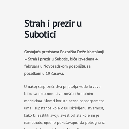
Пређи
на
садржај
Strah i prezir u
Subotici
Gostujuća predstava Pozorišta Deže Kostolanji
– Strah i prezir u Subotici, biće izvedena 4.
februara u Novosadskom pozorištu, sa
početkom u 19 časova.
U našoj strip priči, dva prijatelja vode krvavu
bitku sa okrutnom stvarnošću i brutalnim
moćnicima. Momci koriste razne reprogramere
uma i supstance koje daju iskrivljenu stvarnost,
kako bi zaštitili svoju svest od zla koje im je
nametnuto, ujedno pokušavajući da pobegnu iz