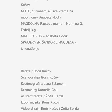
Kučov
MUTE, gluvonem, ali sve vreme na
mobilnom– Anabela Hodik
MAGDOLNA, Raulova mama – Hermina G.
Erdelji k.g.
MAJLI SAJRUS – Anabela Hodik
SPAJDERMEN, ŠANDOR LIFKA, DECA –
iznenađenje
Reditelj: Boris Kučov
Scenografija: Boris Kučov
Kostimografija: Luna Šalamon
Dramaturg: Kornelia Goli
Asistent reditelj: Žofia Serda
Izbor muzike: Boris Kučov
Video dizajn: Boris Kučov i Žofia Serda