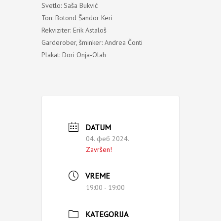
Svetlo: Saša Bukvić
Ton: Botond Šandor Keri
Rekviziter: Erik Astaloš
Garderober, šminker: Andrea Čonti
Plakat: Dori Onja-Olah
DATUM
04. феб 2024.
Završen!
VREME
19:00 - 19:00
KATEGORIJA