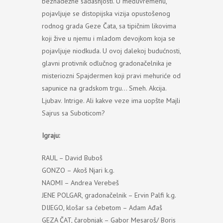
beznadežne sadašnjosti. U međuvremenu,
pojavljuje se distopijska vizija opustošenog
rodnog grada Geze Čata, sa tipičnim likovima
koji žive u njemu i mladom devojkom koja se
pojavljuje niodkuda. U ovoj dalekoj budućnosti,
glavni protivnik odlučnog gradonačelnika je
misteriozni Spajdermen koji pravi mehuriće od
sapunice na gradskom trgu… Smeh. Akcija.
Ljubav. Intrige. Ali kakve veze ima uopšte Majli
Sajrus sa Suboticom?
Igraju:
RAUL – David Buboš
GONZO – Akoš Njari k.g.
NAOMI – Andrea Verebeš
JENE POLGAR, gradonačelnik – Ervin Palfi k.g.
DIJEGO, klošar sa ćebetom – Adam Ađaš
GEZA ČAT, čarobnjak – Gabor Mesaroš/ Boris