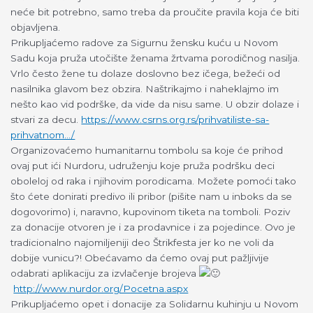
neće bit potrebno, samo treba da proučite pravila koja će biti
objavljena.
Prikupljaćemo radove za Sigurnu žensku kuću u Novom
Sadu koja pruža utočište ženama žrtvama porodičnog nasilja.
Vrlo često žene tu dolaze doslovno bez ičega, bežeći od
nasilnika glavom bez obzira. Naštrikajmo i naheklajmo im
nešto kao vid podrške, da vide da nisu same. U obzir dolaze i
stvari za decu.
https://www.csrns.org.rs/prihvatiliste-sa-
prihvatnom…/
Organizovaćemo humanitarnu tombolu sa koje će prihod
ovaj put ići Nurdoru, udruženju koje pruža podršku deci
oboleloj od raka i njihovim porodicama. Možete pomoći tako
što ćete donirati predivo ili pribor (pišite nam u inboks da se
dogovorimo) i, naravno, kupovinom tiketa na tomboli. Poziv
za donacije otvoren je i za prodavnice i za pojedince. Ovo je
tradicionalno najomiljeniji deo Štrikfesta jer ko ne voli da
dobije vunicu?! Obećavamo da ćemo ovaj put pažljivije
odabrati aplikaciju za izvlačenje brojeva
http://www.nurdor.org/Pocetna.aspx
Prikupljaćemo opet i donacije za Solidarnu kuhinju u Novom