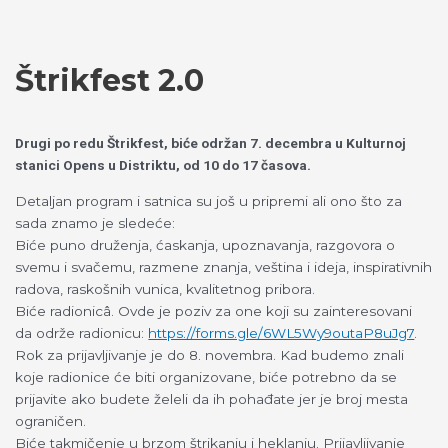
Пређи
Izaberite
на
jezik
садржај
Štrikfest 2.0
Drugi po redu Štrikfest, biće održan 7. decembra u Kulturnoj
stanici Opens u Distriktu, od 10 do 17 časova.
Detaljan program i satnica su još u pripremi ali ono što za
sada znamo je sledeće:
Biće puno druženja, ćaskanja, upoznavanja, razgovora o
svemu i svačemu, razmene znanja, veština i ideja, inspirativnih
radova, raskošnih vunica, kvalitetnog pribora.
Biće radionicâ. Ovde je poziv za one koji su zainteresovani
da održe radionicu:
https://forms.gle/6WL5Wy9outaP8uJg7
.
Rok za prijavljivanje je do 8. novembra. Kad budemo znali
koje radionice će biti organizovane, biće potrebno da se
prijavite ako budete želeli da ih pohađate jer je broj mesta
ograničen.
Biće takmičenje u brzom štrikanju i heklanju. Prijavljivanje