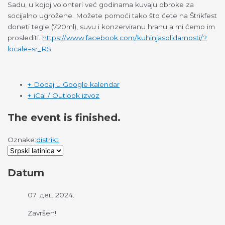
Sadu, u kojoj volonteri već godinama kuvaju obroke za
socijalno ugrožene. Možete pomoći tako što ćete na Štrikfest
doneti tegle (720ml), suvu i konzerviranu hranu a mi ćemo im
proslediti.
https://www.facebook.com/kuhinjasolidarnosti/?
locale=sr_RS
+ Dodaj u Google kalendar
+ iCal / Outlook izvoz
The event is finished.
Oznake:
distrikt
Datum
07. дец 2024.
Završen!