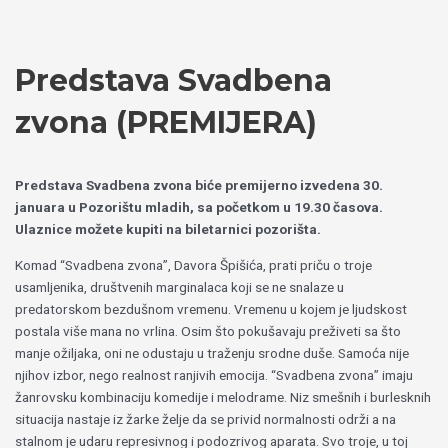
Пређи
Izaberite
на
jezik
садржај
Predstava Svadbena
zvona (PREMIJERA)
Predstava Svadbena zvona biće premijerno izvedena 30.
januara u Pozorištu mladih, sa početkom u 19.30 časova.
Ulaznice možete kupiti na biletarnici pozorišta.
Komad “Svadbena zvona”, Davora Špišića, prati priču o troje
usamljenika, društvenih marginalaca koji se ne snalaze u
predatorskom bezdušnom vremenu. Vremenu u kojem je ljudskost
postala više mana no vrlina. Osim što pokušavaju preživeti sa što
manje ožiljaka, oni ne odustaju u traženju srodne duše. Samoća nije
njihov izbor, nego realnost ranjivih emocija. “Svadbena zvona” imaju
žanrovsku kombinaciju komedije i melodrame. Niz smešnih i burlesknih
situacija nastaje iz žarke želje da se privid normalnosti održi a na
stalnom je udaru represivnog i podozrivog aparata. Svo troje, u toj