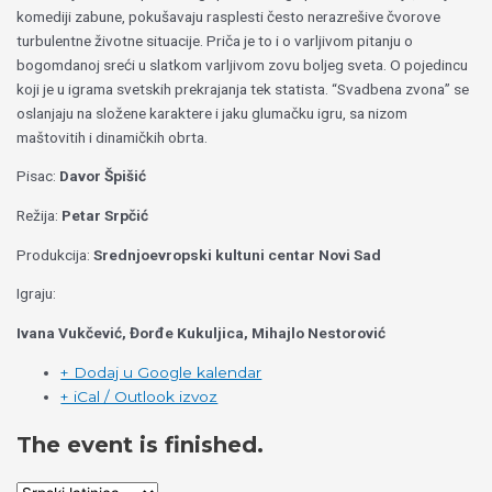
komediji zabune, pokušavaju rasplesti često nerazrešive čvorove
turbulentne životne situacije. Priča je to i o varljivom pitanju o
bogomdanoj sreći u slatkom varljivom zovu boljeg sveta. O pojedincu
koji je u igrama svetskih prekrajanja tek statista. “Svadbena zvona” se
oslanjaju na složene karaktere i jaku glumačku igru, sa nizom
maštovitih i dinamičkih obrta.
Pisac:
Davor Špišić
Režija:
Petar Srpčić
Produkcija:
Srednjoevropski kultuni centar Novi Sad
Igraju:
Ivana Vukčević, Đorđe Kukuljica, Mihajlo Nestorović
+ Dodaj u Google kalendar
+ iCal / Outlook izvoz
The event is finished.