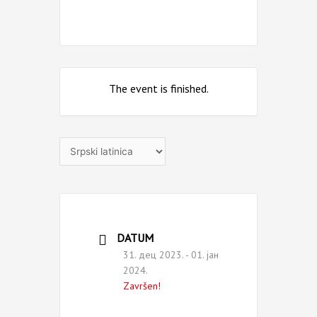
The event is finished.
Izaberite
jezik
DATUM
31. дец 2023.
- 01. јан
2024.
Završen!