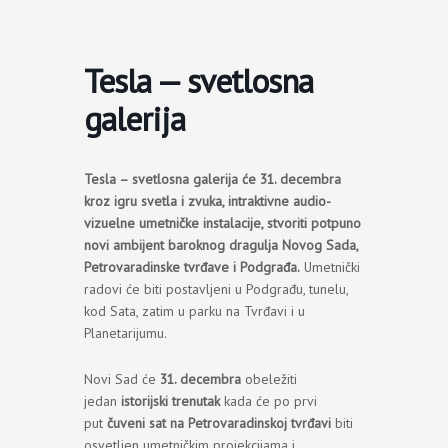
Пређи
на
садржај
Tesla — svetlosna
galerija
Tesla – svetlosna galerija će 31. decembra
kroz igru svetla i zvuka, intraktivne audio-
vizuelne umetničke instalacije, stvoriti potpuno
novi ambijent baroknog dragulja Novog Sada,
Petrovaradinske tvrđave i Podgrađa.
Umetnički
radovi će biti postavljeni u Podgrađu, tunelu,
kod Sata, zatim u parku na Tvrđavi i u
Planetarijumu.
Novi Sad će
31. decembra
obeležiti
jedan
istorijski trenutak
kada će po prvi
put
čuveni sat na Petrovaradinskoj tvrđavi
biti
osvetljen umetničkim projekcijama i