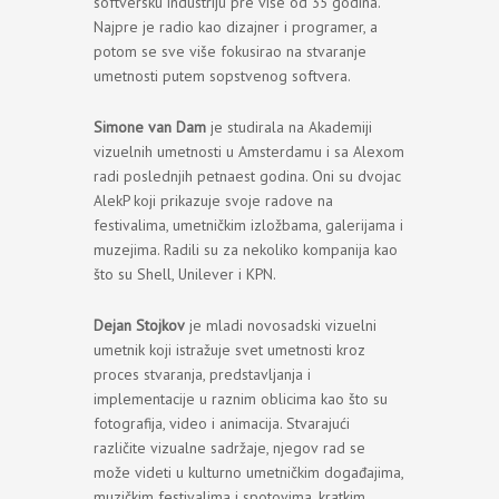
softversku industriju pre više od 35 godina.
Najpre je radio kao dizajner i programer, a
potom se sve više fokusirao na stvaranje
umetnosti putem sopstvenog softvera.
Simone van Dam
je studirala na Akademiji
vizuelnih umetnosti u Amsterdamu i sa Alexom
radi poslednjih petnaest godina. Oni su dvojac
AlekP koji prikazuje svoje radove na
festivalima, umetničkim izložbama, galerijama i
muzejima. Radili su za nekoliko kompanija kao
što su Shell, Unilever i KPN.
Dejan Stojkov
je mladi novosadski vizuelni
umetnik koji istražuje svet umetnosti kroz
proces stvaranja, predstavljanja i
implementacije u raznim oblicima kao što su
fotografija, video i animacija. Stvarajući
različite vizualne sadržaje, njegov rad se
može videti u kulturno umetničkim događajima,
muzičkim festivalima i spotovima, kratkim