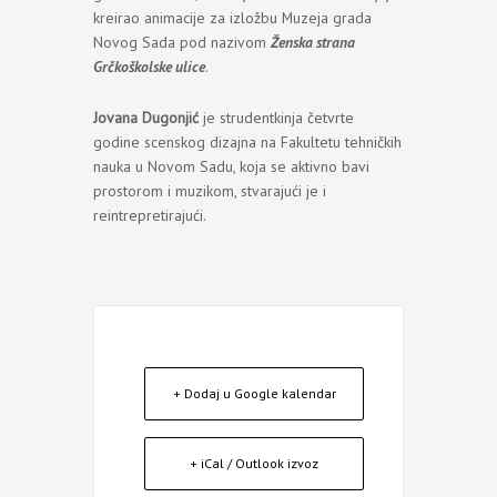
kreirao animacije za izložbu Muzeja grada
Novog Sada pod nazivom
Ženska strana
Grčkoškolske ulice
.
Jovana Dugonjić
je strudentkinja četvrte
godine scenskog dizajna na Fakultetu tehničkih
nauka u Novom Sadu, koja se aktivno bavi
prostorom i muzikom, stvarajući je i
reintrepretirajući.
+ Dodaj u Google kalendar
+ iCal / Outlook izvoz