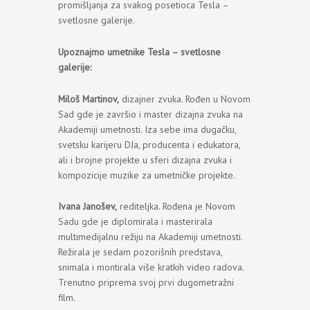
promišljanja za svakog posetioca Tesla –
svetlosne galerije.
Upoznajmo umetnike Tesla – svetlosne
galerije:
Miloš Martinov,
dizajner zvuka. Rođen u Novom
Sad gde je završio i master dizajna zvuka na
Akademiji umetnosti. Iza sebe ima dugačku,
svetsku karijeru DJa, producenta i edukatora,
ali i brojne projekte u sferi dizajna zvuka i
kompozicije muzike za umetničke projekte.
Ivana Janošev,
rediteljka. Rođena je Novom
Sadu gde je diplomirala i masterirala
multimedijalnu režiju na Akademiji umetnosti.
Režirala je sedam pozorišnih predstava,
snimala i montirala više kratkih video radova.
Trenutno priprema svoj prvi dugometražni
film.