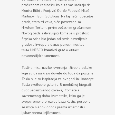
proširenom realnošću koje za vas kreiraju dr
Monika Bilbija Ponjavić, Đorđe Popović, Miloš
Martinov i Bom Solutions. Na taj način obeležje
grada, staro tri veka, biće povezano sa
Nikolom Teslom, prvim počasnim građaninom
Novog Sada zahvaljujući kome je u prošlosti
Srpska Atina bio jedan od prvih osvetljenih
gradova Evrope a danas ponosni nosilac
titule
UNESCO kreativni grad
u oblasti
novomedijskih umetnosti.
Tesline misli, navike, uverenja i životne odluke
koje su ga na kraju dovele do toga da postane
Tesla bile su inspiracija za ovogodišnji koncept
Tesla svetlosne galerije. U neobičnoj biografiji
ovog jedinstvenog čoveka, Prometeja
savremenog doba, izumetnika, kako ga je
svojevremeno prozvao Laza Kostić, posebno
se ističe njegov odnos prema umetnosti i
ljubav prema književnosti.