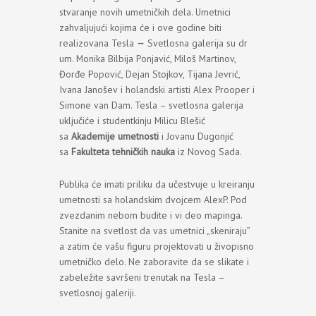
stvaranje novih umetničkih dela. Umetnici
zahvaljujući kojima će i ove godine biti
realizovana Tesla
—
Svetlosna galerija su dr
um. Monika Bilbija Ponjavić, Miloš Martinov,
Đorđe Popović, Dejan Stojkov, Tijana Jevrić,
Ivana Janošev i holandski artisti Alex Prooper i
Simone van Dam. Tesla – svetlosna galerija
uključiće i studentkinju Milicu Blešić
sa
Akademije umetnosti
i Jovanu Dugonjić
sa
Fakulteta tehničkih nauka
iz Novog Sada.
Publika će imati priliku da učestvuje u kreiranju
umetnosti sa holandskim dvojcem AlexP. Pod
zvezdanim nebom budite i vi deo mapinga.
Stanite na svetlost da vas umetnici „skeniraju”
a zatim će vašu figuru projektovati u živopisno
umetničko delo. Ne zaboravite da se slikate i
zabeležite savršeni trenutak na Tesla –
svetlosnoj galeriji.