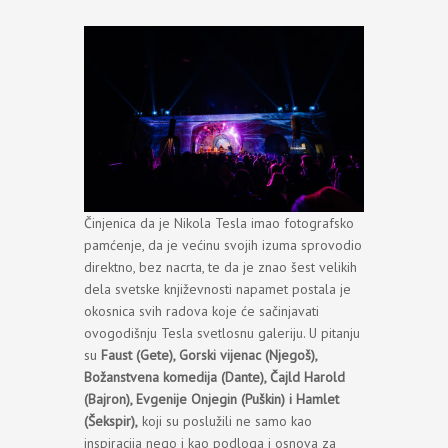
Činjenica da je Nikola Tesla imao fotografsko
pamćenje, da je većinu svojih izuma sprovodio
direktno, bez nacrta, te da je znao šest velikih
dela svetske književnosti napamet postala je
okosnica svih radova koje će sačinjavati
ovogodišnju Tesla svetlosnu galeriju. U pitanju
su
Faust (Gete), Gorski vijenac (Njegoš),
Božanstvena komedija (Dante), Čajld Harold
(Bajron), Evgenije Onjegin (Puškin) i Hamlet
(Šekspir),
koji su poslužili ne samo kao
inspiracija nego i kao podloga i osnova za