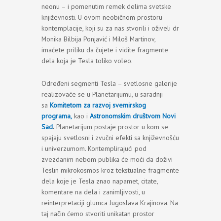
neonu – i pomenutim remek delima svetske
književnosti. U ovom neobičnom prostoru
kontemplacije, koji su za nas stvorili i oživeli dr
Monika Bilbija Ponjavić i Miloš Martinov,
imaćete priliku da čujete i vidite fragmente
dela koja je Tesla toliko voleo.
Određeni segmenti Tesla – svetlosne galerije
realizovaće se u Planetarijumu, u saradnji
sa
Komitetom za razvoj svemirskog
programa,
kao i
Astronomskim društvom Novi
Sad
.
Planetarijum postaje prostor u kom se
spajaju svetlosni i zvučni efekti sa književnošću
i univerzumom. Kontemplirajući pod
zvezdanim nebom publika će moći da doživi
Teslin mikrokosmos kroz tekstualne fragmente
dela koje je Tesla znao napamet, citate,
komentare na dela i zanimljivosti, u
reinterpretaciji glumca Jugoslava Krajinova. Na
taj način ćemo stvoriti unikatan prostor