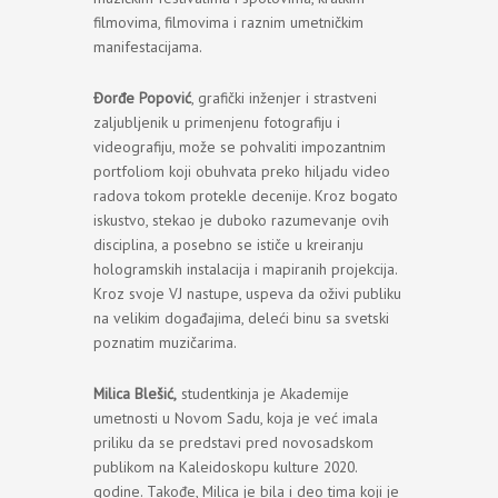
filmovima, filmovima i raznim umetničkim
manifestacijama.
Đorđe Popović
, grafički inženjer i strastveni
zaljubljenik u primenjenu fotografiju i
videografiju, može se pohvaliti impozantnim
portfoliom koji obuhvata preko hiljadu video
radova tokom protekle decenije. Kroz bogato
iskustvo, stekao je duboko razumevanje ovih
disciplina, a posebno se ističe u kreiranju
hologramskih instalacija i mapiranih projekcija.
Kroz svoje VJ nastupe, uspeva da oživi publiku
na velikim događajima, deleći binu sa svetski
poznatim muzičarima.
Milica Blešić,
studentkinja je Akademije
umetnosti u Novom Sadu, koja je već imala
priliku da se predstavi pred novosadskom
publikom na Kaleidoskopu kulture 2020.
godine. Takođe, Milica je bila i deo tima koji je