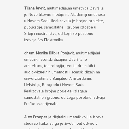
Tijana Jevrić
, multimedijalna umetnica. Završila
je Nove likovne medije na Akademiji umetnosti
u Novom Sadu. Realizovala je brojne projekte,
publikacije, samostalne i grupne izložbe u
Srbiji i inostranstvu, od kojih se posebno
izdvaja Ars Elektronika.
dr um. Monika Bilbija Ponjavić
, multimedijalni
umetnik i scenski dizajner. Završila je
arhitekturu, teatrologiju, teoriju dramskih i
audio-vizuelnih umetnosti i scenski dizajn na
univerzitetima u Banjaluci, Amsterdamu,
Helsinkiju, Beogradu i Novom Sadu.
Realizovala brojne porjekte, izlagala
samostalno i grupno, od čega posebno izdvaja
Praško kvadrijenale.
Alex Prooper
je digitalni umetnik koji je isprva
studirao fiziku, ali ga je životni put odveo u