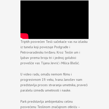
Triptih posvećen Tesli sačekaće vas na izlasku
iz tunela koji povezuje Podgrađe i
Petrovaradinsku tvrđavu. Kroz Teslin um i
ljubav prema broju tri i jednoj golubici
provešće vas Tijana Jevrić i Milica Blešić.
U video radu, omažu nemom filmu i
progresivnom 19. veku, Ivana Janošev nam
predstavlja proces stvaranja umetnika, praveći
paralelu između umetnosti i nauke.
Park predstavlja ambijentalnu celinu
posvećenu Teslinom značajnom otkriću –