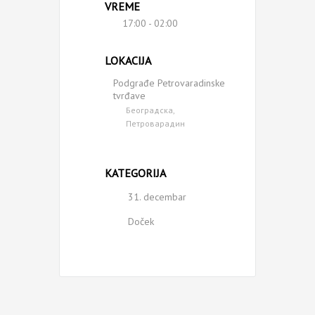
VREME
17:00 - 02:00
LOKACIJA
Podgrađe Petrovaradinske
tvrđave
Београдска,
Петроварадин
KATEGORIJA
31. decembar
Doček