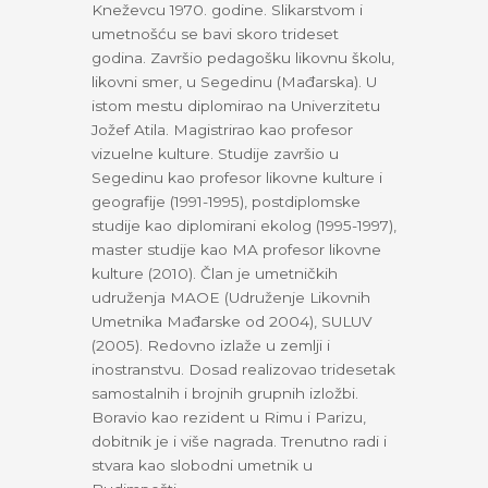
Kneževcu 1970. godine. Slikarstvom i
umetnošću se bavi skoro trideset
godina. Završio pedagošku likovnu školu,
likovni smer, u Segedinu (Mađarska). U
istom mestu diplomirao na Univerzitetu
Jožef Atila. Magistrirao kao profesor
vizuelne kulture. Studije završio u
Segedinu kao profesor likovne kulture i
geografije (1991-1995), postdiplomske
studije kao diplomirani ekolog (1995-1997),
master studije kao MA profesor likovne
kulture (2010). Član je umetničkih
udruženja MAOE (Udruženje Likovnih
Umetnika Mađarske od 2004), SULUV
(2005). Redovno izlaže u zemlji i
inostranstvu. Dosad realizovao tridesetak
samostalnih i brojnih grupnih izložbi.
Boravio kao rezident u Rimu i Parizu,
dobitnik je i više nagrada. Trenutno radi i
stvara kao slobodni umetnik u