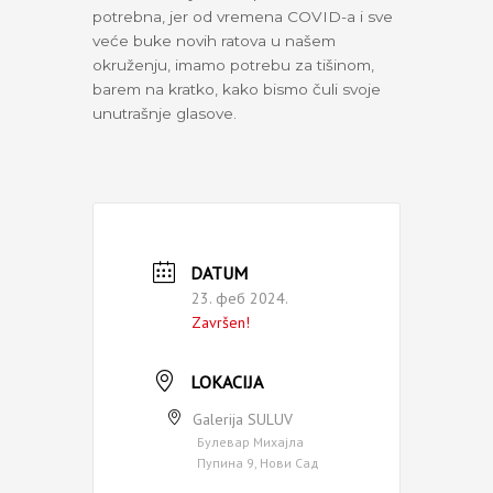
potrebna, jer od vremena COVID-a i sve
veće buke novih ratova u našem
okruženju, imamo potrebu za tišinom,
barem na kratko, kako bismo čuli svoje
unutrašnje glasove.
DATUM
23. феб 2024.
Završen!
LOKACIJA
Galerija SULUV
Булевар Михајла
Пупина 9, Нови Сад