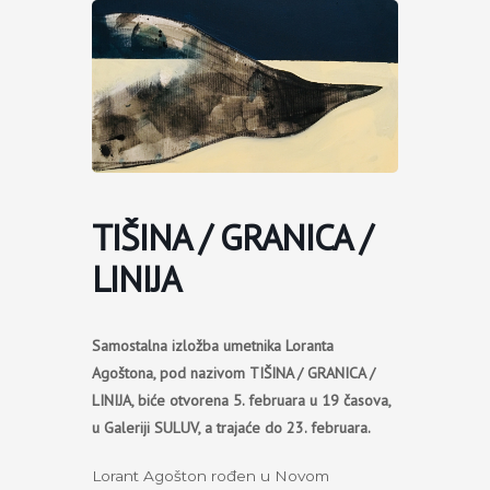
Пређи
на
садржај
TIŠINA / GRANICA /
LINIJA
Samostalna izložba umetnika
Loranta
Agoštona, pod nazivom TIŠINA / GRANICA /
LINIJA, biće otvorena
5. februara u 19 časova,
u Galeriji SULUV, a trajaće do 23. februara.
Lorant Agošton rođen u Novom