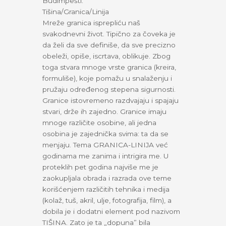
Budimpešti.
Tišina/Granica/Linija
Mreže granica isprepliću naš
svakodnevni život. Tipično za čoveka je
da želi da sve definiše, da sve precizno
obeleži, opiše, iscrtava, oblikuje. Zbog
toga stvara mnoge vrste granica (kreira,
formuliše), koje pomažu u snalaženju i
pružaju određenog stepena sigurnosti.
Granice istovremeno razdvajaju i spajaju
stvari, drže ih zajedno. Granice imaju
mnoge različite osobine, ali jedna
osobina je zajednička svima: ta da se
menjaju. Tema GRANICA-LINIJA već
godinama me zanima i intrigira me. U
proteklih pet godina najviše me je
zaokupljala obrada i razrada ove teme
korišćenjem različitih tehnika i medija
(kolaž, tuš, akril, ulje, fotografija, film), a
dobila je i dodatni element pod nazivom
TIŠINA. Zato je ta „dopuna” bila