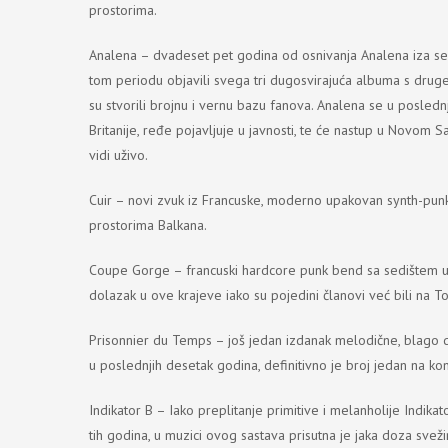
prostorima.
Analena – dvadeset pet godina od osnivanja Analena iza se
tom periodu objavili svega tri dugosvirajuća albuma s druge 
su stvorili brojnu i vernu bazu fanova. Analena se u posledn
Britanije, ređe pojavljuje u javnosti, te će nastup u Novom 
vidi uživo.
Cuir – novi zvuk iz Francuske, moderno upakovan synth-punk 
prostorima Balkana.
Coupe Gorge – francuski hardcore punk bend sa sedištem u Br
dolazak u ove krajeve iako su pojedini članovi već bili na 
Prisonnier du Temps – još jedan izdanak melodične, blago 
u poslednjih desetak godina, definitivno je broj jedan na ko
Indikator B – Iako preplitanje primitive i melanholije Ind
tih godina, u muzici ovog sastava prisutna je jaka doza sveži