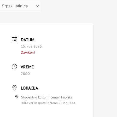
zaberite
ezik
DATUM
15. нов 2025.
Završen!
VREME
20:00
LOKACIJA
Studentski kulturni centar Fabrika
Bulevar despota Stefana 5, Нови Сад