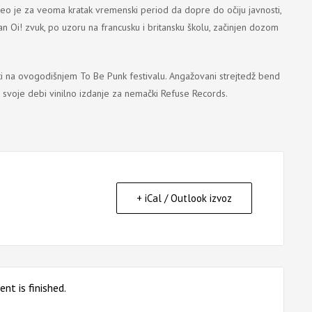
eo je za veoma kratak vremenski period da dopre do očiju javnosti,
n Oi! zvuk, po uzoru na francusku i britansku školu, začinjen dozom
iti na ovogodišnjem To Be Punk festivalu. Angažovani strejtedž bend
 svoje debi vinilno izdanje za nemački Refuse Records.
+ iCal / Outlook izvoz
nt is finished.