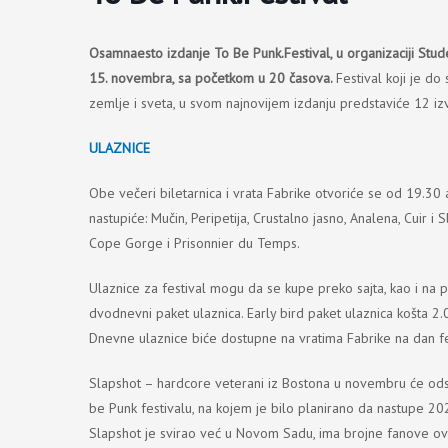
Osamnaesto izdanje To Be Punk.Festival, u organizaciji Stud
15. novembra, sa početkom u 20 časova.
Festival koji je d
zemlje i sveta, u svom najnovijem izdanju predstaviće 12 iz
ULAZNICE
Obe večeri biletarnica i vrata Fabrike otvoriće se od 19.3
nastupiće: Mučin, Peripetija, Crustalno jasno, Analena, Cuir i 
Cope Gorge i Prisonnier du Temps.
Ulaznice za festival mogu da se kupe preko sajta, kao i na 
dvodnevni paket ulaznica. Early bird paket ulaznica košta 2.
Dnevne ulaznice biće dostupne na vratima Fabrike na dan fe
Slapshot – hardcore veterani iz Bostona u novembru će odsv
be Punk festivalu, na kojem je bilo planirano da nastupe 20
Slapshot je svirao već u Novom Sadu, ima brojne fanove ovde