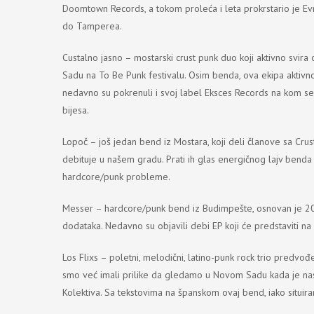
Doomtown Records, a tokom proleća i leta prokrstario je E
do Tamperea.
Custalno jasno – mostarski crust punk duo koji aktivno svi
Sadu na To Be Punk festivalu. Osim benda, ova ekipa aktiv
nedavno su pokrenuli i svoj label Eksces Records na kom se
bijesa.
Lopoč – još jedan bend iz Mostara, koji deli članove sa Crusta
debituje u našem gradu. Prati ih glas energičnog lajv benda 
hardcore/punk probleme.
Messer – hardcore/punk bend iz Budimpešte, osnovan je 2023.
dodataka. Nedavno su objavili debi EP koji će predstaviti n
Los Flixs – poletni, melodični, latino-punk rock trio pred
smo već imali prilike da gledamo u Novom Sadu kada je nas
Kolektiva. Sa tekstovima na španskom ovaj bend, iako situira