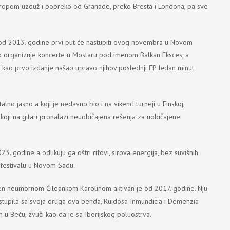
vropom uzduž i popreko od Granade, preko Bresta i Londona, pa sve
ra od 2013. godine prvi put će nastupiti ovog novembra u Novom
no organizuje koncerte u Mostaru pod imenom Balkan Eksces, a
 kao prvo izdanje našao upravo njihov poslednji EP Jedan minut
lno jasno a koji je nedavno bio i na vikend turneji u Finskoj,
koji na gitari pronalazi neuobičajena rešenja za uobičajene
 godine a odlikuju ga oštri rifovi, sirova energija, bez suvišnih
a festivalu u Novom Sadu.
vođen neumornom Čileankom Karolinom aktivan je od 2017. godine. Nju
tupila sa svoja druga dva benda, Ruidosa Inmundicia i Demenzia
n u Beču, zvuči kao da je sa Iberijskog poluostrva.