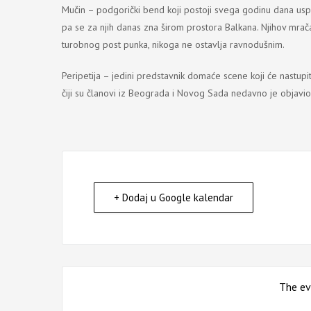
Mučin – podgorički bend koji postoji svega godinu dana usp
pa se za njih danas zna širom prostora Balkana. Njihov mrača
turobnog post punka, nikoga ne ostavlja ravnodušnim.
Peripetija – jedini predstavnik domaće scene koji će nastup
čiji su članovi iz Beograda i Novog Sada nedavno je objavio
+ Dodaj u Google kalendar
The eve