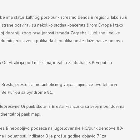
be ima status kultnog post-punk screamo benda u regionu. Iako su u
strane odsvirali su nekoliko stotina koncerata širom Evrope i tako
joj deceniji, zbog raseljenosti između Zagreba, Ljubljane i Velike
Sadu biti jedinstvena prilika da ih publika posle duže pauze ponovo
Oi! Atrakcija pod maskama, idealna za đuskanje. Prvi put na
estu, prestonici melanholičnog vajba. I njima će ovo biti prvi
To Be Punk-u sa Syndrome 81.
depresivne Oi punk škole iz Bresta. Francuska sa svojim bendovima
ntinentalnoj pank mapi.
ikatora B neodoljivo podseća na jugoslovenske HC/punk bendove 80-
ne i poletnosti. Indikator B je prošle godine objavio 7“ za