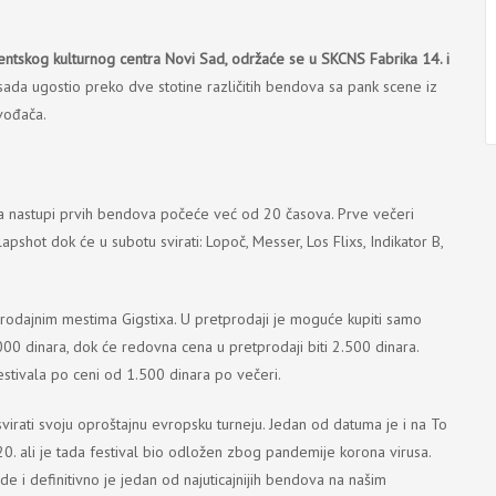
entskog kulturnog centra Novi Sad, održaće se u SKCNS Fabrika 14. i
o sada ugostio preko dve stotine različitih bendova sa pank scene iz
vođača.
0 a nastupi prvih bendova počeće već od 20 časova. Prve večeri
Slapshot dok će u subotu svirati: Lopoč, Messer, Los Flixs, Indikator B,
prodajnim mestima Gigstixa. U pretprodaji je moguće kupiti samo
000 dinara, dok će redovna cena u pretprodaji biti 2.500 dinara.
stivala po ceni od 1.500 dinara po večeri.
irati svoju oproštajnu evropsku turneju. Jedan od datuma je i na To
20. ali je tada festival bio odložen zbog pandemije korona virusa.
 i definitivno je jedan od najuticajnijih bendova na našim