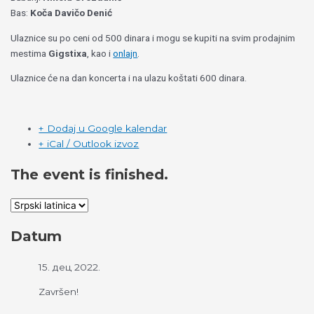
Bas:
Koča Davičo Denić
Ulaznice su po ceni od 500 dinara i mogu se kupiti na svim prodajnim
mestima
Gigstixa
, kao i
onlajn
.
Ulaznice će na dan koncerta i na ulazu koštati 600 dinara.
+ Dodaj u Google kalendar
+ iCal / Outlook izvoz
The event is finished.
Datum
15. дец 2022.
Završen!