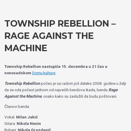
Пређи
Izaberite
на
jezik
садржај
TOWNSHIP REBELLION –
RAGE AGAINST THE
MACHINE
Township Rebellion nastupiće 15. decembra u 21 čas u
novosadskom
Domu kulture
.
Township Rebellion
počeo je sa radom još daleke 2008. godine u želji
da se oda počast jednom od najvećih bendova ikada, bendu
Rage
Against the Machine
, onako kako su zaslužili da budu poštovani.
Članovi benda:
Vokal:
Milan Jakić
Gitara:
Nikola Nenin
Bubanj:
Nikola Grozdanić