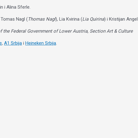
n i Alina Sferle.
, Tomas Nagl (
Thomas Nagl
), Lia Kvirina (
Lia Quirina
) i Kristijan Angel
f the Federal Government of Lower Austria, Section Art & Culture
e
,
A1 Srbija
i
Heineken Srbija
.