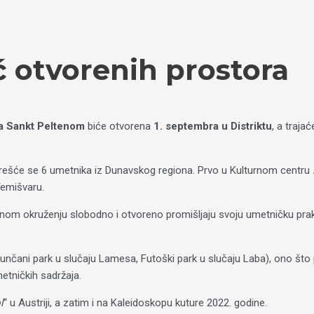
 otvorenih prostora
sa Sankt Peltenom
biće otvorena
1. septembra u Distriktu
, a trajać
ešće se 6 umetnika iz Dunavskog regiona. Prvo u Kulturnom centru
Temišvaru.
dnom okruženju slobodno i otvoreno promišljaju svoju umetničku praks
unčani park u slučaju Lamesa, Futoški park u slučaju Laba), ono što
etničkih sadržaja.
l
“ u Austriji, a zatim i na Kaleidoskopu kuture 2022. godine.