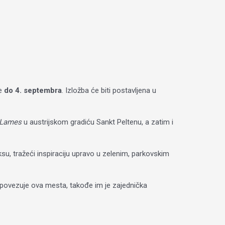
e
do 4. septembra
. Izložba će biti postavljena u
Lames
u austrijskom gradiću Sankt Peltenu, a zatim i
u, tražeći inspiraciju upravo u zelenim, parkovskim
 povezuje ova mesta, takođe im je zajednička