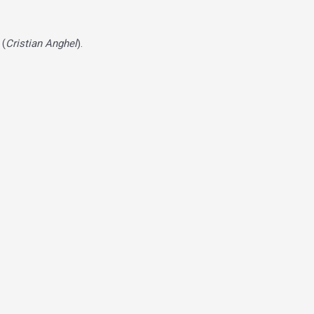
 (
Cristian Anghel
).