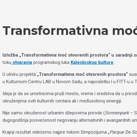
Пређи
Izaberite
на
jezik
садржај
Transformativna moć
Izložba „Transformativna moć otvorenih prostora“ u saradnji 
toku
otvaranja
programskog luka
Kaleidoskop kulture
.
U okviru projekta
„Transformativna moć otvorenih prostora“
susr
u Kulturnom Centru LAB u Novom Sadu, a naposletku i u FITT-u u 
Ideja je da se umetnicima pruži mesto, vreme i sredstva da u priro
okruženjima ovih kulturnih centara ali i međusobnoj sinergiji.
Nije samo okruženost urbanim džepovima prirode (
Sonnenpark
– S
dugogodšnja posvećenost negovanju alternativnih i avangardnih um
Krajnji rezultat videćemo najpre tokom Simpozijuma „
Parque De So