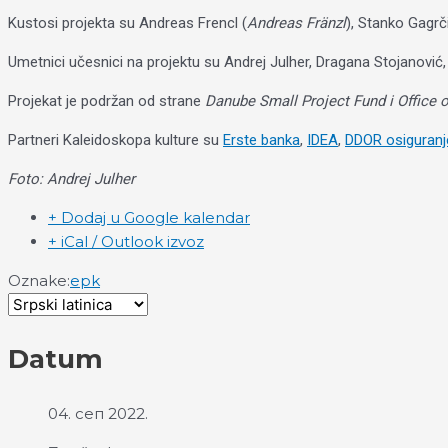
Kustosi projekta su Andreas Frencl (
Andreas Fränzl
), Stanko Gagrči
Umetnici učesnici na projektu su Andrej Julher, Dragana Stojanović
Projekat je podržan od strane
Danube Small Project Fund i Office o
Partneri Kaleidoskopa kulture su
Erste banka
,
IDEA
,
DDOR osiguranj
Foto: Andrej Julher
+ Dodaj u Google kalendar
+ iCal / Outlook izvoz
Oznake:
epk
Datum
04. сеп 2022.