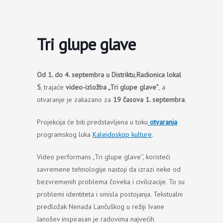
Пређи
на
садржај
Tri glupe glave
Od 1. do 4. septembra u Distriktu
,
Radionica lokal
5
, trajaće
video-izložba „Tri glupe glave”
, a
otvaranje je zakazano za
19 časova 1. septembra
.
Projekcija će biti predstavljena u toku
otvaranja
programskog luka
Kaleidoskop kulture
.
Video performans „Tri glupe glave’’
,
koristeći
savremene tehnologije nastoji da izrazi neke od
bezvremenih problema čoveka i civilizacije
.
To su
problemi identiteta i smisla postojanja
.
Tekstualni
predložak Nenada Lančuškog u režiji Ivane
Janošev inspirasan je radovima najvećih