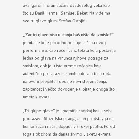
avangardnih dramatičara dvadesetog veka kao
što su Danil Harms i Samjuel Beket
.
Na videima
sve tri glave glumi Stefan Ostojić
.
,,
Zar tri glave nisu u stanju baš ništa da izmisle
?’’
je pitanje koje prirodno postaje suština ovog
performansa
:
Kao rečenica iz teksta koju postavlja
jedna od glava na vrhuncu njihove potrage za
smislom
,
dok je u isto vreme rečenica koja
autentično proizilazi iz samih autora u toku rada
na ovom projektu i dodaje novi sloj značenja
:
zapitanost i večito dovođenje u pitanje onoga što
umetnik stvara
.
„Tri glupe glave’’ je umetnički sadržaj koji u sebi
podražava filozofska pitanja
,
ali ih predstavlja na
humorističan način
,
dopadljiv širokoj publici
.
Pored
toga s obzirom da danas živimo u svetu ekrana
,