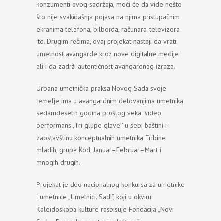
konzumenti ovog sadržaja
,
moći će da vide nešto
što nije svakidašnja pojava na njima pristupačnim
ekranima telefona
,
bilborda
,
računara
,
televizora
itd
.
Drugim rečima
,
ovaj projekat nastoji da vrati
umetnost avangarde kroz nove digitalne medije
ali i da zadrži autentičnost avangardnog izraza
.
Urbana umetnička praksa Novog Sada svoje
temelje ima u avangardnim delovanjima umetnika
sedamdesetih godina prošlog veka
.
Video
performans „Tri glupe glave’’ u sebi baštini i
zaostavštinu konceptualnih umetnika Tribine
mladih
,
grupe Kod
,
Januar
–
Februar
–
Mart i
mnogih drugih
.
Projekat je deo nacionalnog konkursa za umetnike
i umetnice „Umetnici. Sad!“, koji u okviru
Kaleidoskopa kulture raspisuje Fondacija „Novi