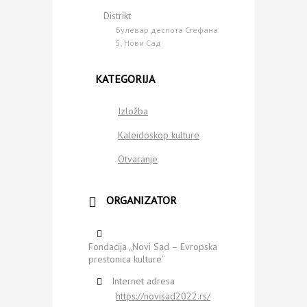
Distrikt
Булевар деспота Стефана
5, Нови Сад
KATEGORIJA
Izložba
Kaleidoskop kulture
Otvaranje
ORGANIZATOR
Fondacija „Novi Sad – Evropska
prestonica kulture”
Internet adresa
https://novisad2022.rs/