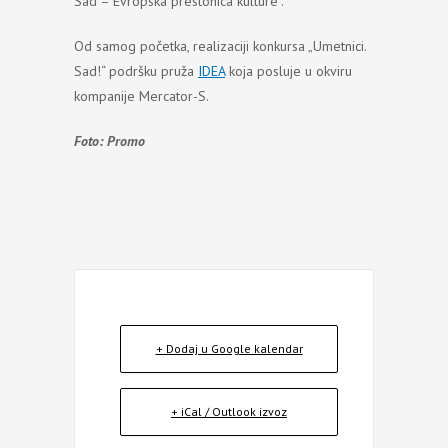
Sad – Evropska prestonica kulture”.
Od samog početka, realizaciji konkursa „Umetnici.
Sad!“ podršku pruža
IDEA
koja posluje u okviru
kompanije Mercator-S.
Foto: Promo
+ Dodaj u Google kalendar
+ iCal / Outlook izvoz