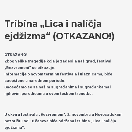
Пређи
Izaberite
на
jezik
садржај
Tribina „Lica i naličja
ejdžizma“ (OTKAZANO!)
OTKAZANO!
Zbog velike tragedije koja je zadesila naš grad, festival
„Bezvremeni“ se otkazuje.
Informacije o novom terminu festivala i ulaznicama, biće
saopštene u narednom periodu.
Saosećamo se sa našim sugrađanima i sugrađankama i
njihovim porodicama u ovom teškom trenutku.
U okviru festivala „Bezvremeni“, 2. novembra u Novosadskom
pozorištu od 18 časova biće održana i tribina „Lica i naličja
ejdžizma“.