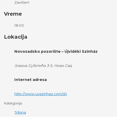
Završen!
Vreme
18:00
Lokacija
Novosadsko pozorište – Újvidéki Színház
Јована Суботића 3-5, Нови Сад
Internet adresa
http://www.uvszinhaz.com/sh
Kategorija
Tribina