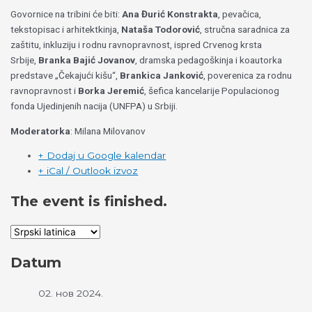
Govornice na tribini će biti:
Ana Đurić Konstrakta
, pevačica,
tekstopisac i arhitektkinja,
Nataša Todorović
, stručna saradnica za
zaštitu, inkluziju i rodnu ravnopravnost, ispred Crvenog krsta
Srbije,
Branka Bajić Jovanov
, dramska pedagoškinja i koautorka
predstave „Čekajući kišu“,
Brankica Janković
, poverenica za rodnu
ravnopravnost i
Borka Jeremić
, šefica kancelarije Populacionog
fonda Ujedinjenih nacija (UNFPA) u Srbiji.
Moderatorka
: Milana Milovanov
+ Dodaj u Google kalendar
+ iCal / Outlook izvoz
The event is finished.
Datum
02. нов 2024.