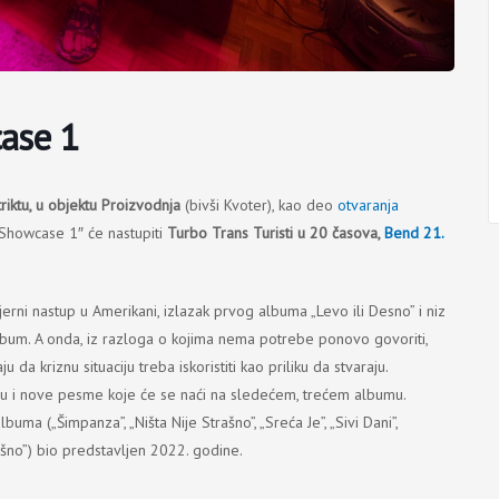
case 1
triktu, u objektu Proizvodnja
(bivši Kvoter), kao deo
otvaranja
„Showcase 1″ će nastupiti
Turbo Trans Turisti u 20 časova,
Bend 21.
erni nastup u Amerikani, izlazak prvog albuma „Levo ili Desno” i niz
lbum. A onda, iz razloga o kojima nema potrebe ponovo govoriti,
u da kriznu situaciju treba iskoristiti kao priliku da stvaraju.
aju i nove pesme koje će se naći na sledećem, trećem albumu.
a („Šimpanza”, „Ništa Nije Strašno”, „Sreća Je”, „Sivi Dani”,
ašno”) bio predstavljen 2022. godine.