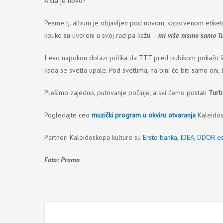
A šta je novo?
Pesme tj. album je objavljen pod novom, sopstvenom etiketom
koliko su uvereni u svoj rad pa kažu –
mi više nismo samo Tu
I evo napokon dolazi prilika da TTT pred pubikom pokažu šta i
kada se svetla upale. Pod svetlima, na bini će biti samo oni, 
Plešimo zajedno, putovanje počinje, a svi ćemo postati
Turb
Pogledajte ceo
muzički program u okviru otvaranja
Kaleidos
Partneri Kaleidoskopa kulture su
Erste banka
,
IDEA
,
DDOR os
Foto: Promo