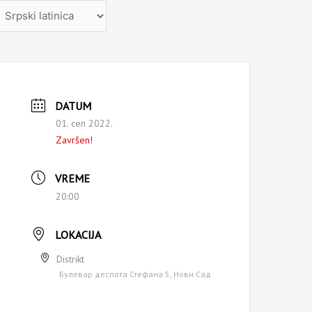
zaberite
ezik
DATUM
01. сеп 2022.
Završen!
VREME
20:00
LOKACIJA
Distrikt
Булевар деспота Стефана 5, Нови Сад