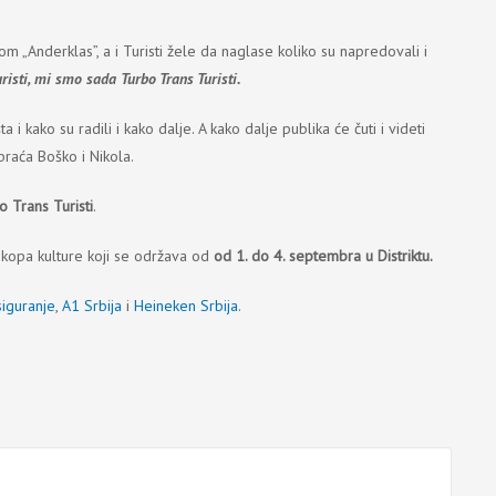
 „Anderklas”, a i Turisti žele da naglase koliko su napredovali i
risti, mi smo sada
Turbo Trans Turisti
.
 kako su radili i kako dalje. A kako dalje publika će čuti i videti
braća Boško i Nikola.
o Trans Turisti
.
kopa kulture koji se održava od
od 1. do 4. septembra u Distriktu.
iguranje
,
A1 Srbija
i
Heineken Srbija
.