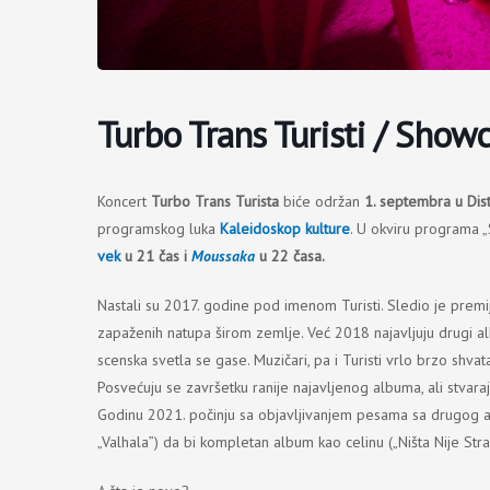
Turbo Trans Turisti / Show
Koncert
Turbo Trans Turista
biće održan
1. septembra
u Dis
programskog luka
Kaleidoskop kulture
. U okviru programa 
vek
u 21 čas i
Moussaka
u 22 časa.
Nastali su 2017. godine pod imenom Turisti. Sledio je premij
zapaženih natupa širom zemlje. Već 2018 najavljuju drugi a
scenska svetla se gase. Muzičari, pa i Turisti vrlo brzo shvataj
Posvećuju se završetku ranije najavljenog albuma, ali stvar
Godinu 2021. počinju sa objavljivanjem pesama sa drugog album
„Valhala”) da bi kompletan album kao celinu („Ništa Nije Str