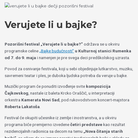
Пређи
Izaberite
на
jezik
садржај
Verujete li u bajke?
Pozorišni festival „Verujete li u bajke?”
održava se u okviru
programske celine
„Bajke budućnosti”
u Kulturnoj stanici Rumenka
od 7. do 9. maja
i namenjen je pre svega deci predškolskog uzrasta.
Povod za osnivanje festivala, koji u sebi objedinjuje lutkarstvo, muziku,
savremeni teatar i ples, je duboka ljudska potreba da veruje u bajke.
Muzički program će ponuditi izvođenje svite
kompozicija
Čajkovskog
, nastale iz baleta Krcko Oraščić, u interpretaciji
orkestra
Kamerata Novi Sad
, pod rukovodstvom koncert-majstora
Roberta Lakatoša
.
Festival će okupiti učesnike iz zemlje i inostranstva, a u okviru
programa biće premijerno izvedene
četiri predstave
kao rezultat
rezidencijalnih radionica sa decom na temu
„Nova čitanja starih