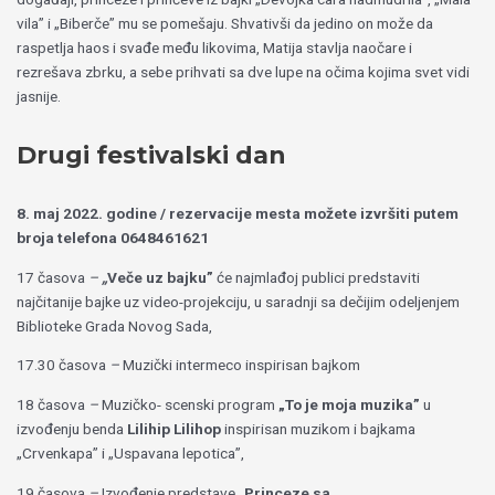
vila”
i
„Biberče”
mu se pomešaju.
Shvativši da jedino on može da
raspetlja haos i svađe među likovima, Matija stavlja naočare i
rezrešava zbrku, a sebe prihvati sa dve lupe na očima kojima svet vidi
jasnije.
Drugi festivalski dan
8. maj 2022. godine / rezervacije mesta možete izvršiti putem
broja telefona 0648461621
17 časova
–
„
Veče uz bajku”
će najmlađoj publici predstaviti
najčitanije bajke uz video-projekciju, u saradnji sa dečijim odeljenjem
Biblioteke Grada Novog Sada,
17.30 časova
–
Muzički intermeco inspirisan bajkom
18 časova
–
Muzičko- scenski program
„To je moja muzika”
u
izvođenju benda
Lilihip Lilihop
inspirisan muzikom i bajkama
„Crvenkapa” i „Uspavana lepotica”,
19 časova
–
Izvođenje predstave „
Princeze sa