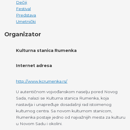
Dečiji
Festival
Predstava
Umetnički
Organizator
Kulturna stanica Rumenka
Internet adresa
http://www.kcrumenka.rs/
U autentičnom vojvođanskom naselju pored Novog
Sada, nalazi se Kulturna stanica Rumenka, koja
nastavlja i unapređuje dosadašnji rad istoimenog
kulturnog centra. Sa novom kulturnom stanicom,
Rumenka postaje jedno od najvažnijih mesta za kulturu
u Novom Sadu i okolini.