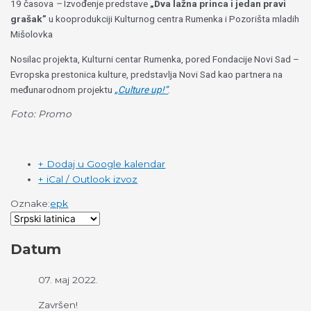
19 časova
–
Izvođenje predstave
„Dva lažna princa i jedan pravi
grašak”
u kooprodukciji Kulturnog centra Rumenka i Pozorišta mladih
Mišolovka
Nosilac projekta, Kulturni centar Rumenka, pored Fondacije Novi Sad –
Evropska prestonica kulture, predstavlja Novi Sad kao partnera na
međunarodnom projektu
„Culture up!”
.
Foto: Promo
+ Dodaj u Google kalendar
+ iCal / Outlook izvoz
Oznake:
epk
Datum
07. мај 2022.
Završen!