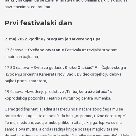
bajki”
, sa ciljem da se izmene narativi tradicionalnih bajki u skladu sa
savremenim vrednostima.
Prvi festivalski dan
7. maj 2022. godine / program je zatvorenog tipa
17 časova
–
Svečano otvaranje
Festivala uz revijalni program
inspirisan bajkama,
17.30 časova
–
Svita za gudače „
Krcko Oraščić
” P. I. Čajkovskog u
izvođenju orkestra Kamerata Novi Sad uz video-projekciju delova
bajke i pratnju naratora,
19 časova
–
Izvođenje predstave
„
Tri bajke traže čitača”
u
koprodukciji pozorišta Teatrilo i Kulturnog centra Rumenka.
Osmogodišnji Matija jedini u razredu nosi načare zbog čega mu se
ostala deca rugaju te
on
odluči da
baci
„ogromne, ružne ćoroskope”.
To mu, međutim, zadaje muke prilikom čitanja knjiga. Isprva su mu
samo slova mutna, a onda i radnja knjige postaje maglovita i svi
događaji, princeze i prinčeve iz bajki „Devojka cara nadmudrila”
, „Mala