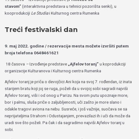
stavom”
(interaktivna predstava u tehnici pozorišta senki), u
kooprodukciji
Le Studia
i Kulturnog centra Rumenka
Treći festivalski dan
9. maj 2022. godine / rezervacije mesta možete izvršiti putem
broja telefona 0648461621
18 časova
–
Izvođenje predstave
„Ajfelov toranj”
u koprodukciji
organizacije Kulturanova i Kulturnog centra Rumenka
Ajfelov toranj
je priča o devojčici Ani koja na svoj 7. rođendan, iz inata
starijem bratu koji joj se ruga, poželi da u svojoj sobi sagradi najviši
Ajfelov toranj, viši i od onog u Parizu. Na svom putu upoznaje more,
bor i palmu, sluša priče o zaljubljenosti, uči zašto je more slano i
odakle tragovi aviona na nebu. Susreće, i još važnije, suočava se sa
neprij
ateljima Strahom i Odustajanjem, prevazilazi ih i uči da može da
uradi sve što poželi.
Pa čak i da sagradimo najviši Ajfelov toranj u
sobi.