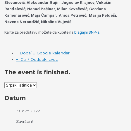
Stevanović
,
Aleksandar Gajin
,
Jugoslav Krajnov
,
Vukašin
Ranđelović
,
Nenad Pećinar
,
Milan Kovačević
,
Gordana
Kamenarović
,
Maja Čampar
,
Anica Petrović
,
Marija Feldeši
,
Nevena Nerandžić
,
Nikolina Vujević
.
Karte za predstavu možete da kupite na
blagajni SNP-a
.
+ Dodaj u Google kalendar
+ iCal / Outlook izvoz
The event is finished.
Datum
19. окт 2022.
Završen!