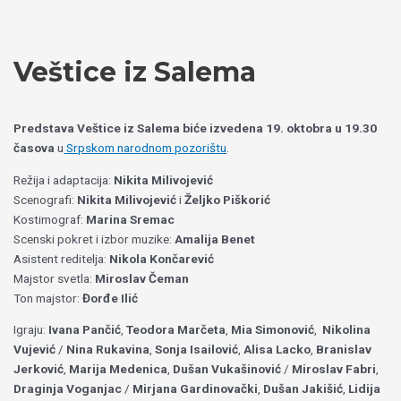
Пређи
Izaberite
на
jezik
садржај
Veštice iz Salema
Predstava Veštice iz Salema biće izvedena 19. oktobra u 19.30
časova
u
Srpskom narodnom pozorištu
.
Režija i adaptacija:
Nikita Milivojević
Scenografi:
Nikita Milivojević
i
Željko Piškorić
Kostimograf:
Marina Sremac
Scenski pokret i izbor muzike:
Amalija Benet
Asistent reditelja:
Nikola Končarević
Majstor svetla:
Miroslav Čeman
Ton majstor:
Đorđe Ilić
Igraju:
Ivana Pančić
,
Teodora Marčeta
,
Mia Simonović
,
Nikolina
Vujević
/
Nina Rukavina
,
Sonja Isailović
,
Alisa Lacko
,
Branislav
Jerković
,
Marija Medenica
,
Dušan Vukašinović
/
Miroslav Fabri
,
Draginja Voganjac
/
Mirjana Gardinovački
,
Dušan Jakišić
,
Lidija