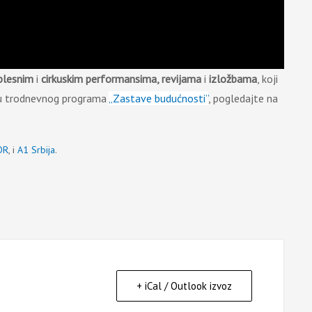
plesnim
i
cirkuskim performansima, revijama
i
izložbama
, koji
iru trodnevnog programa
„Zastave budućnosti”
, pogledajte na
OR
, i
A1 Srbija
.
+ iCal / Outlook izvoz