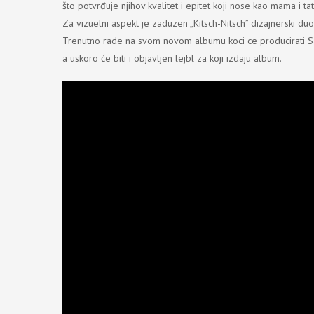
što potvrđuje njihov kvalitet i epitet koji nose kao mama i 
Za vizuelni aspekt je zaduzen „Kitsch-Nitsch” dizajnerski duo 
Trenutno rade na svom novom albumu koci ce producirati Sam
a uskoro će biti i objavljen lejbl za koji izdaju album.