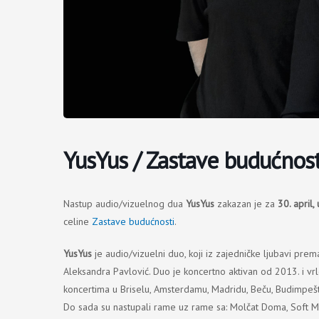
YusYus / Zastave budućnost
Nastup audio/vizuelnog dua
YusYus
zakazan je za
30. april,
celine
Zastave budućnosti
.
YusYus
je audio/vizuelni duo, koji iz zajedničke ljubavi pr
Aleksandra Pavlović. Duo je koncertno aktivan od 2013. i vrlo 
koncertima u Briselu, Amsterdamu, Madridu, Beču, Budimpešti
Do sada su nastupali rame uz rame sa: Molčat Doma, Soft Me