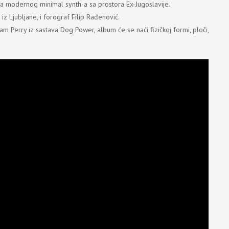
tata modernog minimal synth-a sa prostora Ex-Jugoslavije.
iz Ljubljane, i forograf Filip Rađenović.
 Perry iz sastava Dog Power, album će se naći fizičkoj formi, ploči,