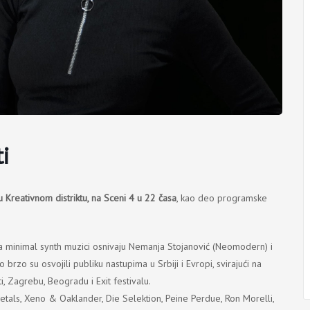
i
 u Kreativnom distriktu, na Sceni 4 u 22 časa
, kao deo programske
ema minimal synth muzici osnivaju Nemanja Stojanović (Neomodern) i
brzo su osvojili publiku nastupima u Srbiji i Evropi, svirajući na
, Zagrebu, Beogradu i Exit festivalu.
tals, Xeno & Oaklander, Die Selektion, Peine Perdue, Ron Morelli,