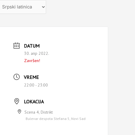
zaberite
ezik
DATUM
30. апр 2022.
Završen!
VREME
22:00 - 23:00
LOKACIJA
Scena 4, Distrikt
Bulevar despota Stefana 5, Novi Sad