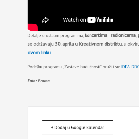
certima
,
radionicama
,
Detalje o ostalim programima,
kon
se održavaju
30. aprila u Kreativnom distriktu
, u okv
ovom linku
.
Podršku programu „Zastave budućnosti” pružili su:
IDEA
,
DD
Foto: Promo
+ Dodaj u Google kalendar