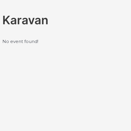
Пређи
на
Karavan
садржај
No event found!