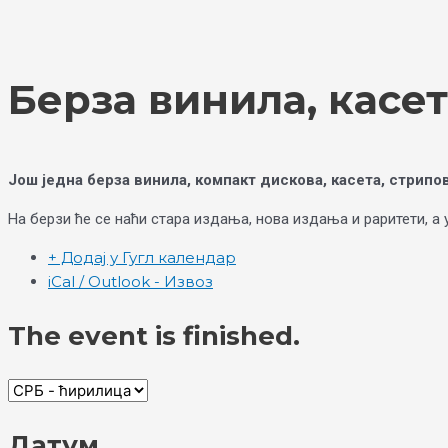
Skip
Choose
to
a
content
language
Берза винила, касе
Још једна берза винила, компакт дискова, касета, стрипо
На берзи ће се наћи стара издања, нова издања и раритети, а 
+ Додај у Гугл календар
iCal / Outlook - Извоз
The event is finished.
Датум