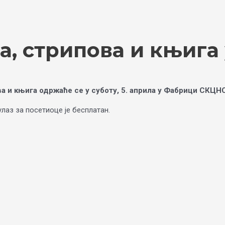
та, стрипова и књиг
ва и књига одржаће се у суботу, 5. априла у Фабрици СКЦНС
улаз за посетиоце је бесплатан.