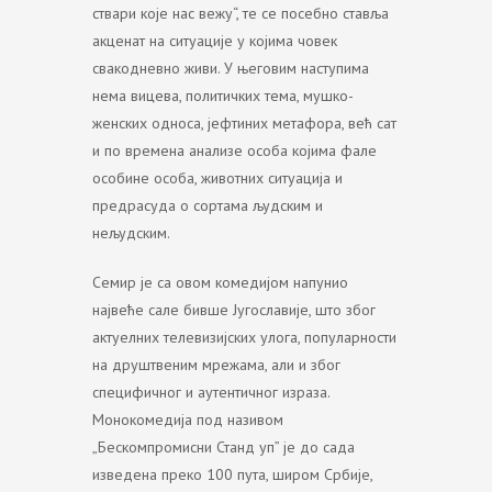
ствари које нас вежу“, те се посебно ставља
акценат на ситуације у којима човек
свакодневно живи. У његовим наступима
нема вицева, политичких тема, мушко-
женских односа, јефтиних метафора, већ сат
и по времена анализе особа којима фале
особине особа, животних ситуација и
предрасуда о сортама људским и
нељудским.
Семир је са овом комедијом напунио
највеће сале бивше Југославије, што због
актуелних телевизијских улога, популарности
на друштвеним мрежама, али и због
специфичног и аутентичног израза.
Монокомедија под називом
„Бескомпромисни Станд уп” је до сада
изведена преко 100 пута, широм Србије,