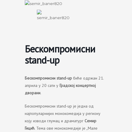
Skip
to
content
Бескомпромисни
stand-up
Бескомпромисни stand-up
биће одржан 21.
априла у 20 сати у
Градској концертној
дворани
.
Бескомпромисни stand-up је једна од
најпопуларнијих монокомедија у региону
коју изводи глумац и драматург
Семир
Гицић
. Тема ове монокомедије је „Мале