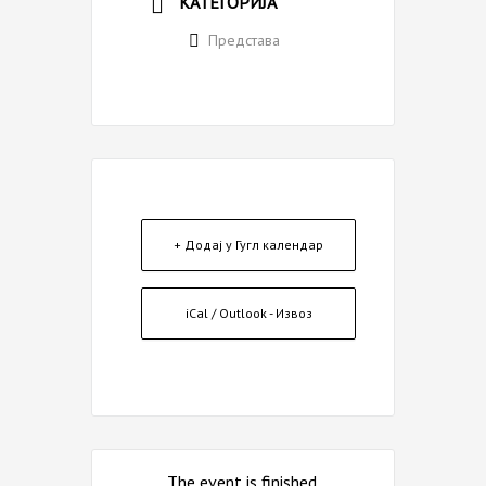
КАТЕГОРИЈА
Представа
+ Додај у Гугл календар
iCal / Outlook - Извоз
The event is finished.