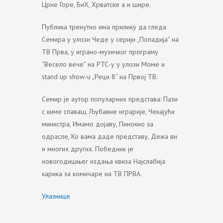
Црне Горе, БиХ, Хрватске а и шире.
Публика тренутно има прилику да гледа
Семира у улози Чеде у серији „Попадија” на
ТВ Прва, у играно-музичког програму
“Весело вече” на РТС-у у улози Моме и
stand up show-u „Реци 8” на Првој ТВ.
Семир је аутор популарних представа: Пази
с киме спаваш, Љубавне играрије, Чекајући
министра, Имамо дојаву, Пинокио за
одрасле, Ко вама даде представу, Дежа ви
и многих других. Победник је
новогодишњег издања квиза Најслабија
карика за комичаре на ТВ ПРВА.
Улазнице