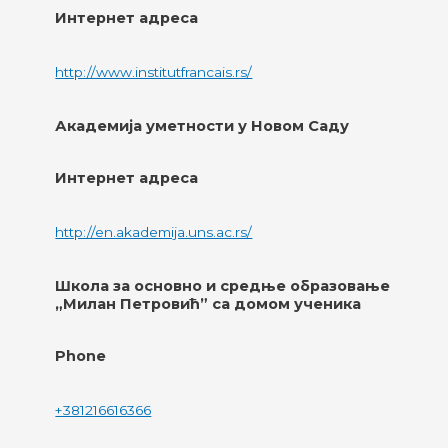
Интернет адреса
http://www.institutfrancais.rs/
Академија уметности у Новом Саду
Интернет адреса
http://en.akademija.uns.ac.rs/
Школа за основно и средње образовање
„Милан Петровић” са домом ученика
Phone
+381216616366