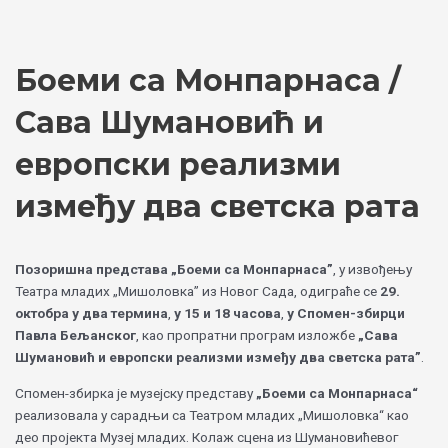
Skip
Choose
to
a
content
language
Боеми са Монпарнаса /
Сава Шумановић и
европски реализми
између два светска рата
Позоришна представа „Боеми са Монпарнаса”
, у извођењу
Театра младих „Мишоловка” из Новог Сада, одиграће се
29.
октобра у два термина
,
у 15 и 18 часова
,
у Спомен-збирци
Павла Бељанског
, као пропратни програм изложбе
„Сава
Шумановић и европски реализми између два светска рата”
.
Спомен-збирка је музејску представу
„Боеми са Монпарнаса“
реализовала у сарадњи са Театром младих „Мишоловка“ као
део пројекта Музеј младих. Колаж сцена из Шумановићевог