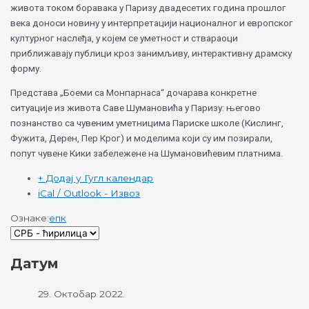
живота током боравака у Паризу двадесетих година прошлог
века доноси новину у интерпретацији националног и европског
културног наслеђа, у којем се уметност и ствараоци
приближавају публици кроз занимљиву, интерактивну драмску
форму.
Представа „Боеми са Монпарнаса“ дочарава конкретне
ситуације из живота Саве Шумановића у Паризу: његово
познанство са чувеним уметницима Париске школе (Кислинг,
Фужита, Дерен, Пер Крог) и моделима који су им позирали,
попут чувене Кики забележене на Шумановићевим платнима.
+ Додај у Гугл календар
iCal / Outlook - Извоз
Ознаке:
епк
Датум
29. Октобар 2022.