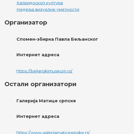
Калеидоскоп културе
Недеља визуелне уметности
Организатор
Спомен-збирка Павла Бељанског
Интернет адреса
https://beljanskimuseum.rs/
Остали организатори
Галерија Матице српске
Интернет адреса
https://www.galerijamaticesrpske.rs/