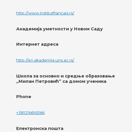
http://www.institutfrancais.rs/
Академија уметности у Новом Саду
Интернет адреса
http://en.akademija.uns.ac.rs/
Школа за основно и средње образовање
„Милан Петровић” са домом ученика
Phone
+381216616366
Електронска пошта