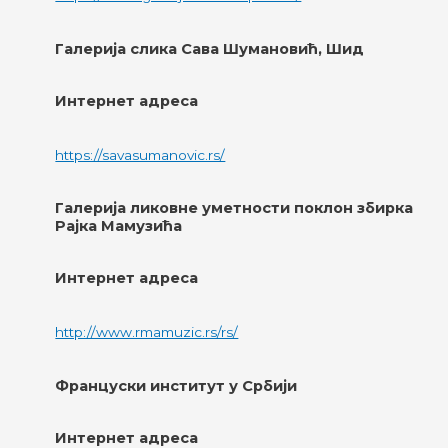
Галерија слика Сава Шумановић, Шид
Интернет адреса
https://savasumanovic.rs/
Галерија ликовне уметности поклон збирка
Рајка Мамузића
Интернет адреса
http://www.rmamuzic.rs/rs/
Француски институт у Србији
Интернет адреса