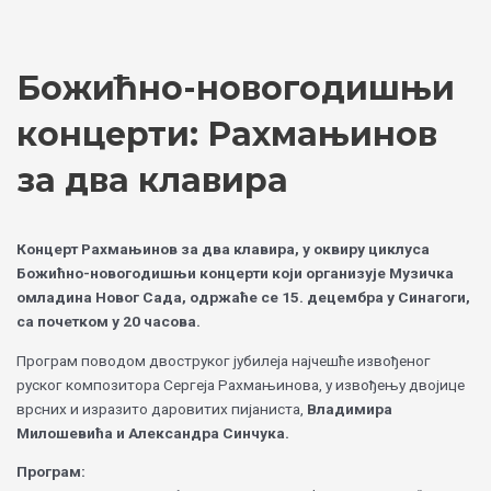
Skip
Choose
to
a
content
language
Божићно-новогодишњи
концерти: Рахмањинов
за два клавира
Концерт Рахмањинов за два клавира, у оквиру циклуса
Божићно-новогодишњи концерти који организује Музичка
омладина Новог Сада, одржаће се 15. децембра у Синагоги,
са почетком у 20 часова.
Програм поводом двоструког јубилеја најчешће извођеног
руског композитора Сергеја Рахмањинова, у извођењу двојице
врсних и изразито даровитих пијаниста,
Владимира
Милошевића и Александра Синчука.
Програм: