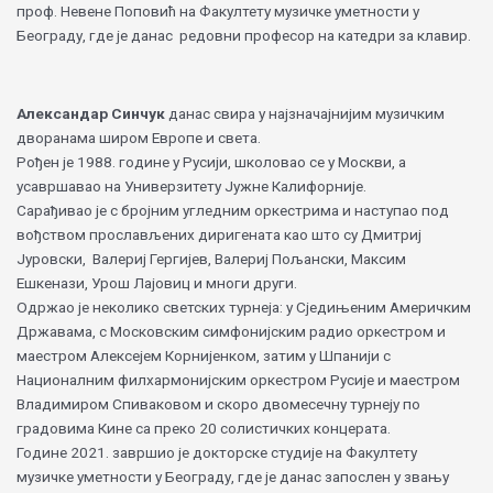
проф. Невене Поповић на Факултету музичке уметности у
Београду, где је данас редовни професор на катедри за клавир.
Александар Синчук
данас свира у најзначајнијим музичким
дворанама широм Европе и света.
Рођен је 1988. године у Русији, школовао се у Москви, а
усавршавао на Универзитету Јужне Калифорније.
Сарађивао је с бројним угледним оркестрима и наступао под
вођством прослављених диригената као што су Дмитриј
Јуровски, Валериј Гергијев, Валериј Пољански, Максим
Ешкенази, Урош Лајовиц и многи други.
Одржао је неколико светских турнеја: у Сједињеним Америчким
Државама, с Московским симфонијским радио оркестром и
маестром Алексејем Корнијенком, затим у Шпанији с
Националним филхармонијским оркестром Русије и маестром
Владимиром Спиваковом и скоро двомесечну турнеју по
градовима Кине са преко 20 солистичких концерата.
Године 2021. завршио је докторске студије на Факултету
музичке уметности у Београду, где је данас запослен у звању