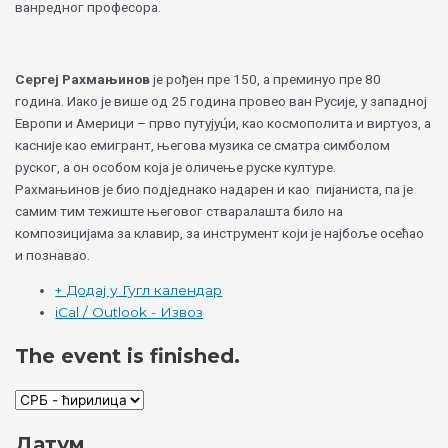
ванредног професора.
Сергеј Рахмањинов
је рођен пре 150, а преминуо пре 80
година. Иако је више од 25 година провео ван Русије, у западној
Европи и Америци – прво путујуц́и, као космополита и виртуоз, а
касније као емигрант, његова музика се сматра симболом
руског, а он особом која је оличење руске културе.
Рахмањинов је био подједнако надарен и као пијаниста, па је
самим тим тежиште његовог стваралашта било на
композицијама за клавир, за инструмент који је најбоље осећао
и познавао.
+ Додај у Гугл календар
iCal / Outlook - Извоз
The event is finished.
Датум