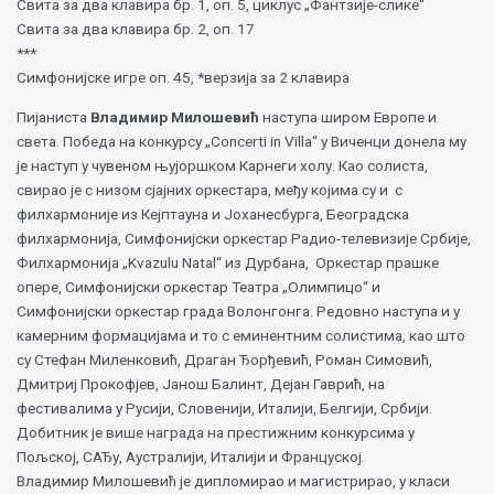
Свита за два клавира бр. 1, оп. 5, циклус „Фантзије-слике“
Свита за два клавира бр. 2, оп. 17
***
Симфонијске игре оп. 45, *верзија за 2 клавира
Пијаниста
Владимир Милошевић
наступа широм Европе и
света. Победа на конкурсу „Concerti in Villa“ у Виченци донела му
је наступ у чувеном њујоршком Карнеги холу. Као солиста,
свирао је с низом сјајних оркестара, међу којима су и с
филхармоније из Кејптауна и Јоханесбурга, Београдска
филхармонија, Симфонијски оркестар Радио-телевизије Србије,
Филхармонија „Kvazulu Natal“ из Дурбана, Оркестар прашке
опере, Симфонијски оркестар Театра „Олимпицо“ и
Симфонијски оркестар града Волонгонга. Редовно наступа и у
камерним формацијама и то с еминентним солистима, као што
су Стефан Миленковић, Драган Ђорђевић, Роман Симовић,
Дмитриј Прокофјев, Јанош Балинт, Дејан Гаврић, на
фестивалима у Русији, Словенији, Италији, Белгији, Србији.
Добитник је више награда на престижним конкурсима у
Пољској, САЂу, Аустралији, Италији и Француској.
Владимир Милошевић је дипломирао и магистрирао, у класи