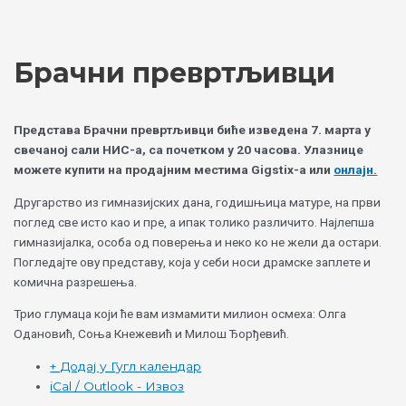
Skip
Choose
to
a
content
language
Брачни превртљивци
Представа Брачни превртљивци биће изведена 7. марта у
свечаној сали НИС-а, са почетком у 20 часова. Улазнице
можете купити на продајним местима Gigstix-a или
онлајн.
Другарство из гимназијских дана, годишњица матуре, на први
поглед све исто као и пре, а ипак толико различито. Најлепша
гимназијалка, особа од поверења и неко ко не жели да остари.
Погледајте ову представу, која у себи носи драмске заплете и
комична разрешења.
Трио глумаца који ће вам измамити милион осмеха: Олга
Одановић, Соња Кнежевић и Милош Ђорђевић.
+ Додај у Гугл календар
iCal / Outlook - Извоз