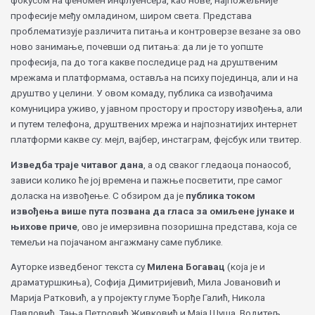
фокусом на феномен инфлуенсера, као нове, најпожељније
професије међу омладином, широм света. Представа
проблематизује различита питања и контроверзе везане за ово
ново занимање, почевши од питања: да ли је то уопште
професија, па до тога какве последице рад на друштвеним
мрежама и платформама, оставља на психу појединца, али и на
друштво у целини. У овом комаду, публика са извођачима
комуницира уживо, у јавном простору и простору извођења, али
и путем телефона, друштвених мрежа и најпознатијих интернет
платформи какве су: мејл, вајбер, инстаграм, фејсбук или твитер.
Изведба траје читавог дана
, а од сваког гледаоца понаособ,
зависи колико ће јој времена и пажње посветити, пре самог
доласка на извођење. С обзиром да је
публика током
извођења више пута позвана да гласа за омиљене јунаке и
њихове приче
, ово је имерзивна позоришна представа, која се
темељи на појачаном ангажману саме публике.
Ауторке изведбеног текста су
Милена Богавац
(која је и
драматуршкиња), Софија Димитријевић, Мила Јовановић и
Марија Ратковић, а у пројекту глуме Ђорђе Галић, Никола
Павловић, Тања Петровић Живковић и Маја Шуша. Водитељ