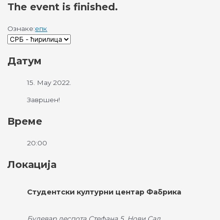
The event is finished.
Ознаке:
епк
Датум
15. May 2022.
Завршен!
Време
20:00
Локација
Студентски културни центар Фабрика
Булевар деспота Стефана 5, Нови Сад