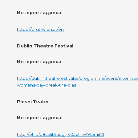
Интернет адреса
https://brut-wien.at/en
Dublin Theatre Festival
Интернет адреса
https://dublintheatrefestival.ie/programme/event/internati
womens-day-break-the-bias
Plesni Teater
Интернет адреса
http://ptl.si/u8selibtadgjfrv05zfhw1915mjt2l