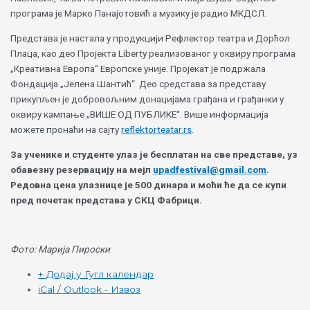
програма је Марко Панајотовић а музику је радио МКДСЛ.
Представа је настала у продукцији Рефлектор театра и Дорћол
Плаца, као део Пројекта Liberty реализованог у оквиру програма
„Креативна Европа“ Европске уније. Пројекат је подржала
Фондација „Јелена Шантић“. Део средстава за представу
прикупљен је добровољним донацијама грађана и грађанки у
оквиру кампање „ВИШЕ ОД ПУБЛИКЕ“. Више информација
можете пронаћи на сајту
reflektorteatar.rs
.
За
ученике
и
студенте
улаз
је
бесплатан
на
све
представе
,
уз
обавезну
резервацију
на
мејл
upadfestival@gmail.com
.
Редовна
цена
улазнице
је
500
динара
и
моћи
ће
да
се
купи
пред
почетак
представа
у СКЦ
Фабрици
.
Фото: Марија Пироски
+ Додај у Гугл календар
iCal / Outlook - Извоз