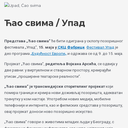
Skip
Choose
to
a
content
language
Ћао свима / Упад
Представа „Ћао свима”
ће бити одиграна у склопу позоришног
фестивала „Упад”,
15. маја у
СКЦ Фабрици
.
Фестивал Упад
је
део програма
„Будућност Европе„
и одржава се од 9. до 15. маја.
Пројекат „Ћао свима”,
редитеља Војкана Арсића
, се одвија у
две равни: у виртуелном и стварном простору, креирајући
утисак „проширене театарске реалности”.
„Ћао свима” је трансмедијски сторителинг пројекат
који
помера границе и креира нови доживљај позоришта, адекватан
тренутку у ком настаје. Употребом нових медија, мобилне
телефоније и интернета, као и филмских средстава у позоришту,
овај пројекат доноси ново позоришно искуство.
„Ћао свима” говори о животима младих људи у Београду, с