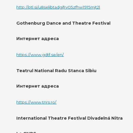
http://ptl.si/u8selibtadgjfrv05zfhw1915mjt2l
Gothenburg Dance and Theatre Festival
Интернет адреса
https://www.gdtf.se/en/
Teatrul National Radu Stanca Sibiu
Интернет адреса
https://www.tnrs.ro/
International Theatre Festival Divadelná Nitra