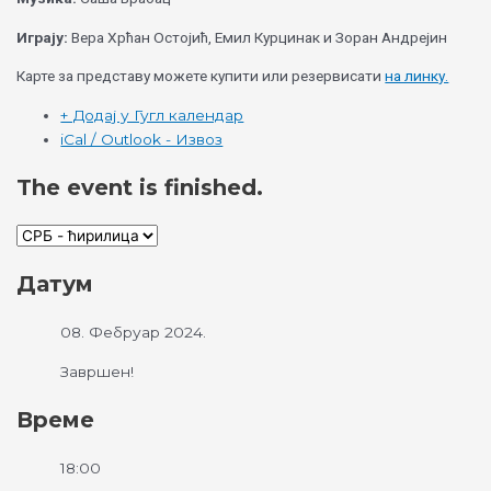
Играју:
Вера Хрћан Остојић, Емил Курцинак и Зоран Андрејин
Карте за представу можете купити или резервисати
на линку.
+ Додај у Гугл календар
iCal / Outlook - Извоз
The event is finished.
Датум
08. Фебруар 2024.
Завршен!
Време
18:00