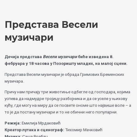
Skip
Choose
to
a
content
language
Представа Весели
музичари
Дечија представа
Весели музичари
биће изведена 8.
фебруара у 18 часова у Позоришту младих, на малој сцени.
Представа Весели музичари је обрада Гримових Бременских
музичара.
Причу нам причају три животиње одбегле од господара, којима
успева да надмудре тројицу разбојника и да се уселе у њихову
кућу, где могу на миру да се посвете ономе што највише воле – а
то је да постану музичари и то не обични него популарни.
Режија:
Емилија Мрдаковић
Креатор лутака и сценограф:
Тихомир Мачковић
Музика:
Саша Врабац