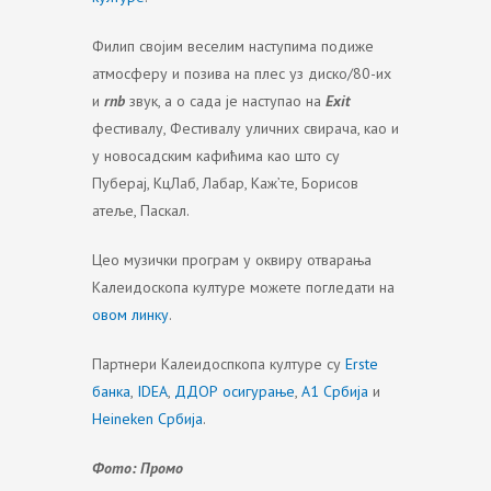
Филип својим веселим наступима подиже
атмосферу и позива на плес уз диско/80-их
и
rnb
звук, а о сада је наступао на
Exit
фестивалу, Фестивалу уличних свирача, као и
у новосадским кафићима као што су
Пуберај, КцЛаб, Лабар, Каж’те, Борисов
атеље, Паскал.
Цео музички програм у оквиру отварања
Калеидоскопа културе можете погледати на
овом линку
.
Партнери Калеидоспкопа културе су
Erste
банка
,
IDEA
,
ДДОР осигурање
,
А1 Србија
и
Heineken Србија
.
Фото: Промо