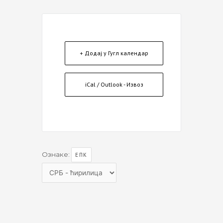
+ Додај у Гугл календар
iCal / Outlook - Извоз
Ознаке:
ЕПК
Choose
a
language