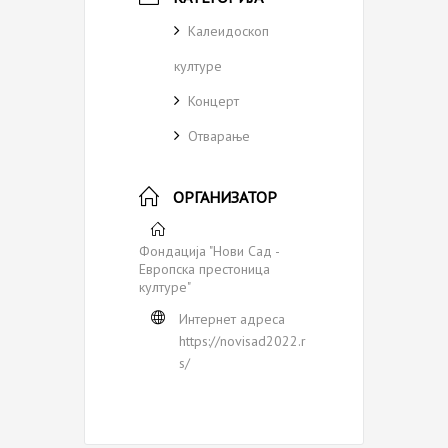
Калеидоскоп
културе
Концерт
Отварање
ОРГАНИЗАТОР
Фондација "Нови Сaд -
Европска престоница
културе"
Интернет адреса
https://novisad2022.r
s/