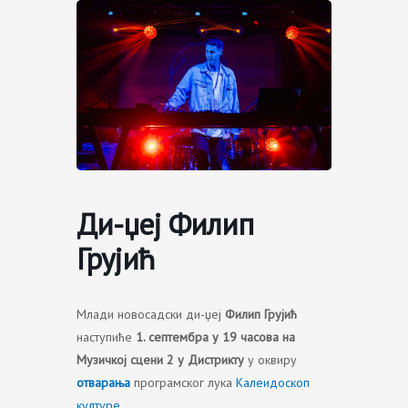
Skip
to
content
Ди-џеј Филип
Грујић
Млади новосадски ди-џеј
Филип Грујић
наступиће
1. септембра у 19 часова на
Музичкој сцени 2 у Дистрикту
у оквиру
отварања
програмског лука
Калеидоскоп
културе
.