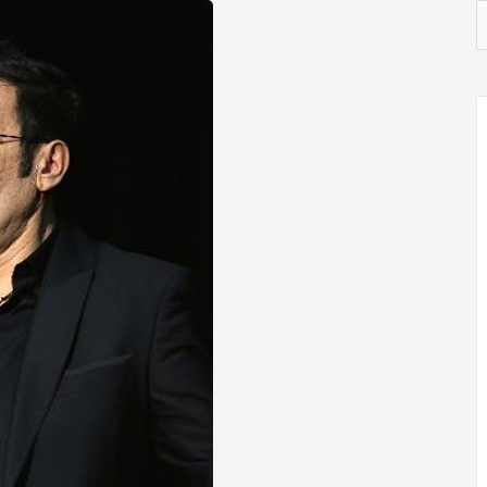
C
a
l