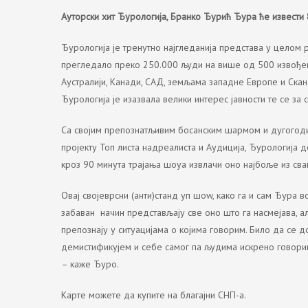
Ауторски хит Ђурологија, Бранко Ђурић Ђура ће извести
Ђурологија је тренутно најгледанија представа у целом 
прегледало преко 250.000 људи на више од 500 извођењ
Аустралији, Канади, САД, земљама западне Европе и Скан
Ђурологија је изазвала велики интерес јавности те се за 
Са својим препознатљивим босанским шармом и дугогоди
пројекту Топ листа надреалиста и Аудиција, Ђурологија д
кроз 90 минута трајања шоуа извлачи оно најбоље из сва
Овај својеврсни (анти)станд уп шоw, како га и сам Ђура 
забаван начин представљају све оно што га насмејава, а
препознају у ситуацијама о којима говорим. Било да се 
демистификујем и себе самог па људима искрено говори
– каже Ђуро.
Карте можете да купите на благајни СНП-а.