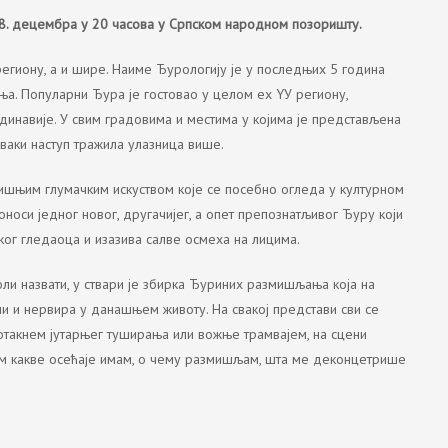
 8. децембра у 20 часова у Српском народном позоришту.
региону, а и шире. Наиме Ђурологију је у последњих 5 година
а. Популарни Ђура је гостовао у целом еx YУ региону,
динавије. У свим градовима и местима у којима је представљена
сваки наступ тражила улазница више.
шњим глумачким искуством које се посебно огледа у културном
оноси једног новог, другачијег, а опет препознатљивог Ђуру који
ког гледаоца и изазива салве осмеха на лицима.
воли назвати, у ствари је збирка Ђуриних размишљања која на
ли и нервира у данашњем животу. На свакој представи сви се
дотакнем јутарњег туширања или вожње трамвајем, на сцени
м какве осећаје имам, о чему размишљам, шта ме деконцетрише