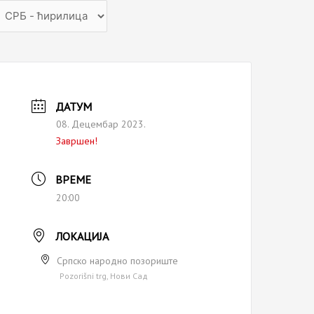
hoose
anguage
ДАТУМ
08. Децембар 2023.
Завршен!
ВРЕМЕ
20:00
ЛОКАЦИЈА
Српско народно позориште
Pozorišni trg, Нови Сад