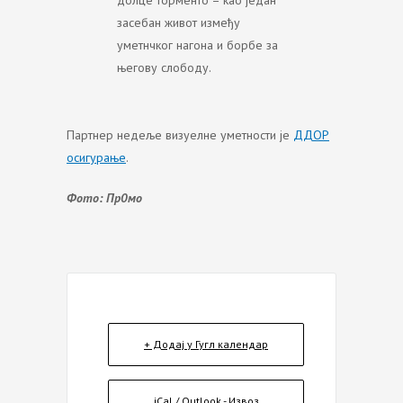
долце торменто – као један
засебан живот између
уметнчког нагона и борбе за
његову слободу.
Партнер недеље визуелне уметности је
ДДОР
осигурање
.
Фото: Пр0мо
+ Додај у Гугл календар
iCal / Outlook - Извоз