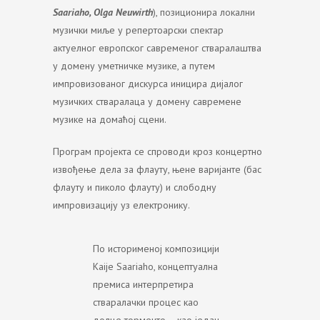
Saariaho, Olga Neuwirth
), позиционира локални
музички миље у репертоарски спектар
актуелног европског савременог стваралаштва
у домену уметничке музике, а путем
импровизованог дискурса иницира дијалог
музичких стваралаца у домену савремене
музике на домаћој сцени.
Програм пројекта се спроводи кроз концертно
извођење дела за флауту, њене варијанте (бас
флауту и пиколо флауту) и слободну
импровизацију уз електронику.
По историменој композицији
Кaije Saariaho, концептуална
премиса интерпретира
стваралачки процес као