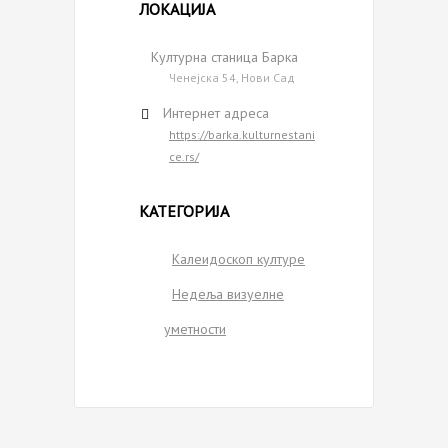
ЛОКАЦИЈА
Културна станица Барка
Ченејска 54, Нови Сад
Интернет адреса
https://barka.kulturnestani
ce.rs/
КАТЕГОРИЈА
Калеидоскоп културе
Недеља визуелне
уметности