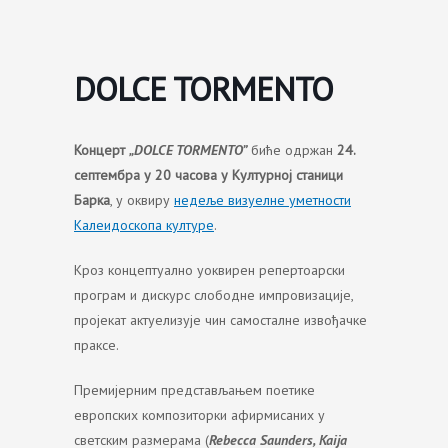
Skip
to
content
DOLCE TORMENTO
Концерт
„DOLCE TORMENTO”
биће одржан
24.
септембра у 20 часова у Културној станици
Барка
, у оквиру
недеље визуелне уметности
Калеидоскопа културе
.
Кроз концептуално уоквирен репертоарски
програм и дискурс слободне импровизације,
пројекат актуелизује чин самосталне извођачке
праксе.
Премијерним представљањем поетике
европских композиторки афирмисаних у
светским размерама (
Rebecca Saunders, Kaija