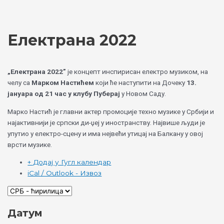
Skip
Choose
to
a
content
language
Електрана 2022
„Електрана 2022”
је концепт инспирисан електро музиком, на
челу са
Марком Настићем
који ће наступити на Дочеку
13.
јануара од 21 час у клубу Пуберај
у Новом Саду.
Марко Настић је главни актер промоције техно музике у Србији и
најактивнији је српски ди-џеј у иностранству. Највише људи је
упутио у електро-сцену и има нејвећи утицај на Балкану у овој
врсти музике.
+ Додај у Гугл календар
iCal / Outlook - Извоз
Датум