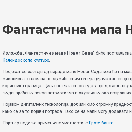
Skip
Choose
to
a
content
language
Фантастична мапа 
Изложба „Фантастичне мапе Новог Сада”
биће постављен
Калеидоскопа културе
.
Пројекат се састоји од израде мапе Новог Сада која ће на ма
живописна, ова мапа послужиће свим генерацијама као својевр
корисника граница. Циљ пројекта се огледа у представљању к
људи, враћању локал патриотизма и окупљању око исправних в
Појавом дигиталних технологија, добили смо огромну предност
како се за то појави потреба. Тако се на мапи могу додавати н
Партнер недеље примењене уметности је
Ерсте банка
.