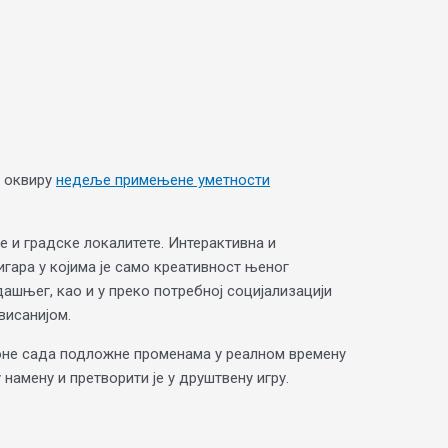
у оквиру
недеље примењене уметности
е и градске локалитете. Интерактивна и
гара у којима је само креативност њеног
шњег, као и у преко потребној социјализацији
висанијом.
у оне сада подложне променама у реалном времену
 намену и претворити је у друштвену игру.