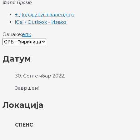
Фото: Промо
+ Додај у Гугл календар
iCal / Outlook - Извоз
Ознаке:
епк
Датум
30. Септембар 2022.
Завршен!
Локација
СПЕНС