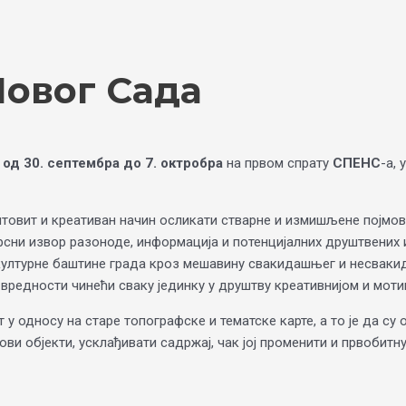
Новог Сада
а
од 30. септембра до 7. октробра
на првом спрату
СПЕНС
-а, 
штовит и креативан начин осликати стварне и измишљене појмов
сни извор разоноде, информација и потенцијалних друштвених и
ултурне баштине града кроз мешавину свакидашњег и несвакида
редности чинећи сваку јединку у друштву креативнијом и моти
 у односу на старе топографске и тематске карте, а то је да с
ови објекти, усклађивати садржај, чак јој променити и првобитну