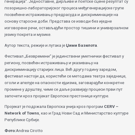
генерација“. Једноставне, дирљиве и поетске сцене резултат су
позоришно-лабораторијског процеса међугeнерацијске групе
посвећене истраживању предрасуда и дискриминације на
основу старосне доби. Представа се изводи без иједне
изговорене речи, остављајући простор тишини и универзалном
језику покрета и музике.
Аутор текста, режије и лутака је
Џими Базилота
.
Фестивал „Безвремени“ је јединствени уметнички фестивал у
региону, посвећен истраживању и указивању на
дискриминацију старијих лица. Већ другу годину заредом,
фестивал настоји да, користећи се методама театра заједнице,
оголи и апелује на опасности ејџизма, заговарајући конкретне
промене у друштву, чиме се даље развијају процеси први пут
започети кроз пројекат Европске престонице културе.
Пројекат је подржала Европска унија кроз програм
CERV –
Network of Towns
, као и Град Нови Сад и Министарство културе
Републике Србије.
Фото:
Andrea Cirotto