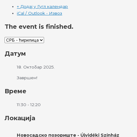
+ Додај у Гугл календар
iCal / Outlook - Извоз
The event is finished.
Датум
18. Октобар 2025.
Завршен!
Време
11:30 - 12:20
Локација
Новосадско позориште - Újvidéki Színház