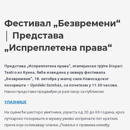
Skip
Choose
to
a
content
language
Фестивал „Безвремени“
│ Представа
„Испреплетена права“
Представа „Испреплетена права“, италијанске трупе Dispari
Teatro из Кунеа, биће изведена у оквиру фестивала
„Безвремени“, 18. октобра у малој сали Новосадског
позоришта – Újvidéki Színház, са почетком у 11.30 часова.
Након представе предвиђен је разговор са публиком.
УЛАЗНИЦЕ
На сцени ће шесторо уметника, узраста од 20 до 69 година, кроз
луткарско позориште и музику уживо испричати пет кратких
прича које осликавају чланке „Повеље о правима између