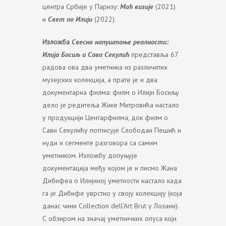
центра Србије у Паризу:
Моћ визије
(2021)
и
Свет по Илији
(2022).
Изложба
Свесно напуштање реалности:
Илија Босиљ и Сава Секулић
представља 67
радова ова два уметника из различитих
музејских колекција, а прате је и два
документарна филма: филм о Илији Босиљу
дело је редитеља Жике Митровића настало
у продукцији Центарфилма, док филм о
Сави Секулићу потписује Слободан Пешић и
нуди и сегменте разговора са самим
уметником. Изложбу допуњује
документација међу којом је и писмо Жана
Дибифеа о Илијиној уметности настало када
га је Дибифе уврстио у своју колекцију (која
данас чини Collection dell’Art Brut у Лозани).
С обзиром на значај уметничких опуса који