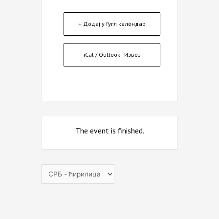
+ Додај у Гугл календар
iCal / Outlook - Извоз
The event is finished.
Choose
a
language