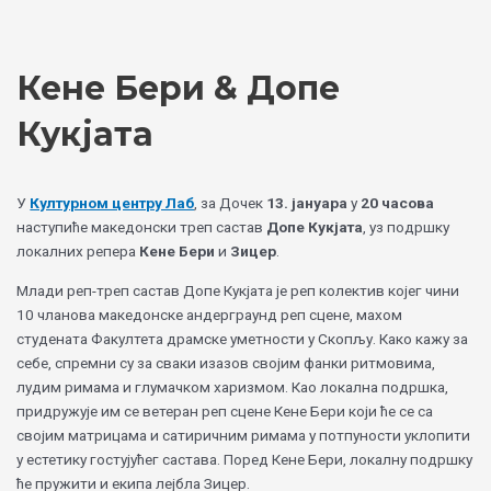
Skip
Choose
to
a
content
language
Кене Бери & Допе
Кукјата
У
Културном центру Лаб
, за Дочек
13. јануара
у
20 часова
наступиће македонски треп састав
Допе Кукјата
, уз подршку
локалних репера
Кене Бери
и
Зицер
.
Млади реп-треп састав Допе Кукјата је реп колектив којег чини
10 чланова македонске андерграунд реп сцене, махом
студената Факултета драмске уметности у Скопљу. Како кажу за
себе, спремни су за сваки изазов својим фанки ритмовима,
лудим римама и глумачком харизмом. Као локална подршка,
придружује им се ветеран реп сцене Кене Бери који ће се са
својим матрицама и сатиричним римама у потпуности уклопити
у естетику гостујућег састава. Поред Кене Бери, локалну подршку
ће пружити и екипа лејбла Зицер.